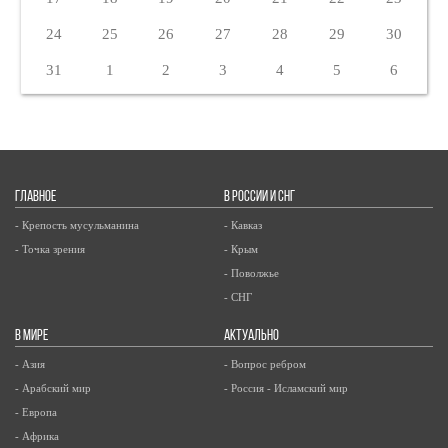
24
25
26
27
28
29
30
31
1
2
3
4
5
6
ГЛАВНОЕ
В РОССИИ И СНГ
- Крепость мусульманина
- Кавказ
- Точка зрения
- Крым
- Поволжье
- СНГ
В МИРЕ
АКТУАЛЬНО
- Азия
- Вопрос ребром
- Арабский мир
- Россия - Исламский мир
- Европа
- Африка