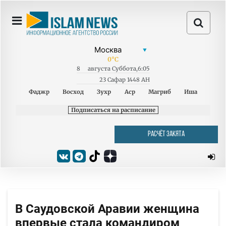
0
°C
8
августа
Суббота
,
6:05
23 Сафар 1448 AH
Фаджр
Восход
Зухр
Аср
Магриб
Иша
Подписаться на расписание
РАСЧЁТ ЗАКЯТА
В Саудовской Аравии женщина
впервые стала командиром