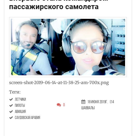
пассажирского самолета
screen-shot-2019-06-14-at-11-38-25-am-700x.png
Теги:
летчики
18 Июня 2019г.
(14
0
пилоты
Шавваль)
авиация
саудовская аравия