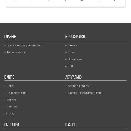
ГЛАВНОЕ
В РОССИИ И СНГ
- Крепость мусульманина
- Кавказ
- Точка зрения
- Крым
- Поволжье
- СНГ
В МИРЕ
АКТУАЛЬНО
- Азия
- Вопрос ребром
- Арабский мир
- Россия - Исламский мир
- Европа
- Африка
- США
ОБЩЕСТВО
РАЗНОЕ