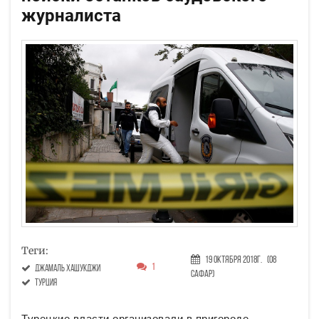
журналиста
Теги:
19 Октября 2018г.
(08
1
Джамаль Хашукджи
Сафар)
Турция
Турецкие власти организовали в пригороде