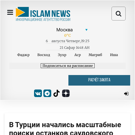
0
°C
6
августа
Четверг
,
19:25
21 Сафар 1448 AH
Фаджр
Восход
Зухр
Аср
Магриб
Иша
Подписаться на расписание
РАСЧЁТ ЗАКЯТА
В Турции начались масштабные
поиски останков саудовского