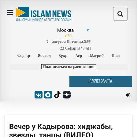
0
°C
7
августа
Пятница
,
0:55
22 Сафар 1448 AH
Фаджр
Восход
Зухр
Аср
Магриб
Иша
Подписаться на расписание
РАСЧЁТ ЗАКЯТА
Вечер у Кадырова: хиджабы,
звезды, танцы (ВИДЕО)