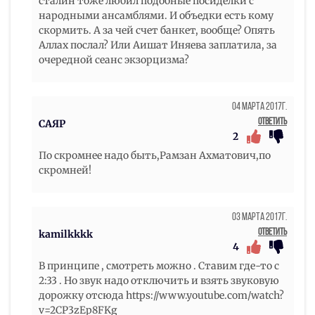
сталин тоже любил подобные посиделки с
народными ансамблями. И объедки есть кому
скормить. А за чей счет банкет, вообще? Опять
Аллах послал? Или Аишат Иняева заплатила, за
очередной сеанс экзорцизма?
04 Марта 2017г.
Ответить
САЯР
2
По скромнее надо быть,Рамзан Ахматович,по
скромней!
03 Марта 2017г.
Ответить
kamilkkkk
4
В принципе , смотреть можно . Ставим где-то с
2:33 . Но звук надо отключить и взять звуковую
дорожку отсюда https://www.youtube.com/watch?
v=2CP3zEp8FKg