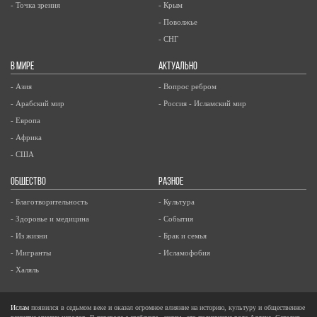
- Точка зрения
- Крым
- Поволжье
- СНГ
В МИРЕ
АКТУАЛЬНО
- Азия
- Вопрос ребром
- Арабский мир
- Россия - Исламский мир
- Европа
- Африка
- США
ОБЩЕСТВО
РАЗНОЕ
- Благотворительность
- Культура
- Здоровье и медицина
- События
- Из жизни
- Брак и семья
- Мигранты
- Исламофобия
- Халяль
Ислам
появился в седьмом веке и оказал огромное влияние на историю, культуру и общественное