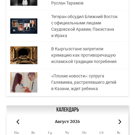
Руслан Тарамов
Тегеран обсудил Ближний Восток
с официальными лицами
Саудовской Аравии, Пакистана
и Ирака
В Кыргызстане запретили
кремацию как противоречащую
исламской традиции погребения
«Плохие новости»: супруга
Галявиева, растрелявшего детей
в Казани, ждет ребенка
Календарь
Август 2026
«
»
Пн
Вт
Ср
Чт
Пт
Сб
Вс