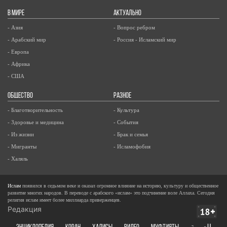
В МИРЕ
АКТУАЛЬНО
- Азия
- Вопрос ребром
- Арабский мир
- Россия - Исламский мир
- Европа
- Африка
- США
ОБЩЕСТВО
РАЗНОЕ
- Благотворительность
- Культура
- Здоровье и медицина
- События
- Из жизни
- Брак и семья
- Мигранты
- Исламофобия
- Халяль
Ислам
появился в седьмом веке и оказал огромное влияние на историю, культуру и общественное
развитие многих народов. В переводе с арабского «ислам» это подчинение воле Аллаха. Сегодня
религия ислам имеет более миллиарда приверженцев.
Редакция