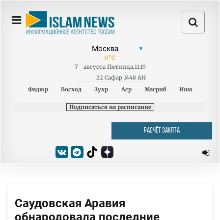
0
°C
7
августа
Пятница
,
11:19
22 Сафар 1448 AH
Фаджр
Восход
Зухр
Аср
Магриб
Иша
Подписаться на расписание
РАСЧЁТ ЗАКЯТА
Саудовская Аравия
обнародовала последние