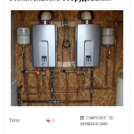
21 Марта 2017г.
(22
Теги:
0
Джумада ас-сани)