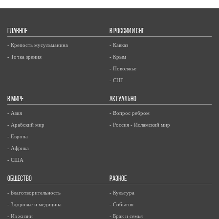
ГЛАВНОЕ
В РОССИИ И СНГ
- Крепость мусульманина
- Кавказ
- Точка зрения
- Крым
- Поволжье
- СНГ
В МИРЕ
АКТУАЛЬНО
- Азия
- Вопрос ребром
- Арабский мир
- Россия - Исламский мир
- Европа
- Африка
- США
ОБЩЕСТВО
РАЗНОЕ
- Благотворительность
- Культура
- Здоровье и медицина
- События
- Из жизни
- Брак и семья