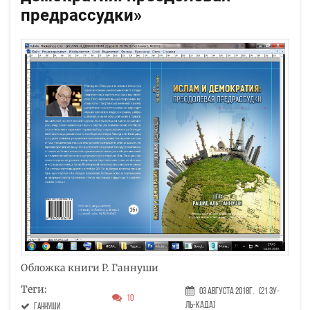
предрассудки»
Обложка книги Р. Ганнуши
Теги:
03 Августа 2018г.
(21 Зу-
10
ль-када)
Ганнуши