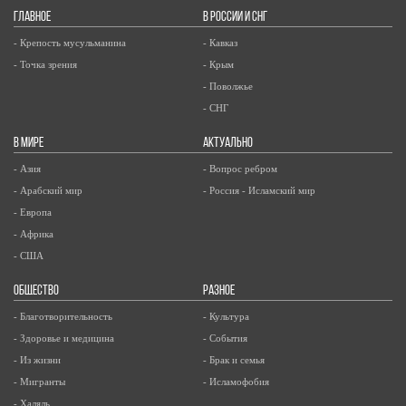
ГЛАВНОЕ
В РОССИИ И СНГ
- Крепость мусульманина
- Кавказ
- Точка зрения
- Крым
- Поволжье
- СНГ
В МИРЕ
АКТУАЛЬНО
- Азия
- Вопрос ребром
- Арабский мир
- Россия - Исламский мир
- Европа
- Африка
- США
ОБЩЕСТВО
РАЗНОЕ
- Благотворительность
- Культура
- Здоровье и медицина
- События
- Из жизни
- Брак и семья
- Мигранты
- Исламофобия
- Халяль