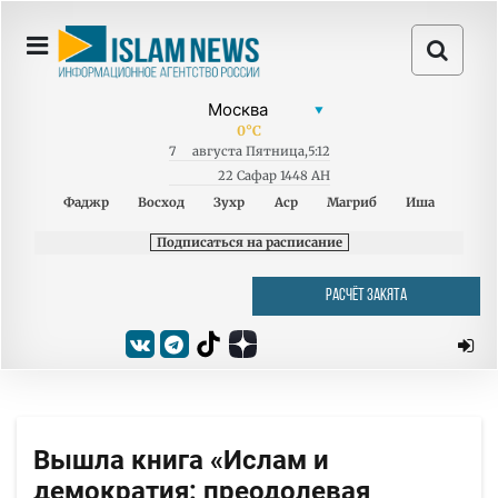
0
°C
7
августа
Пятница
,
5:12
22 Сафар 1448 AH
Фаджр
Восход
Зухр
Аср
Магриб
Иша
Подписаться на расписание
РАСЧЁТ ЗАКЯТА
Вышла книга «Ислам и
демократия: преодолевая