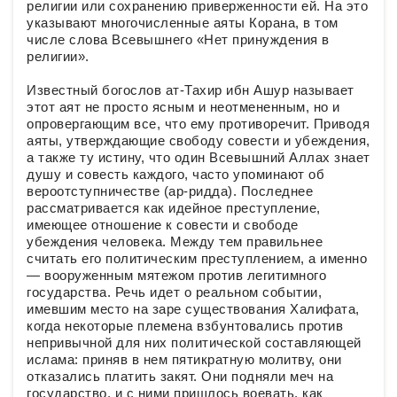
религии или сохранению приверженности ей. На это
указывают многочисленные аяты Корана, в том
числе слова Всевышнего «Нет принуждения в
религии».
Известный богослов ат-Тахир ибн Ашур называет
этот аят не просто ясным и неотмененным, но и
опровергающим все, что ему противоречит. Приводя
аяты, утверждающие свободу совести и убеждения,
а также ту истину, что один Всевышний Аллах знает
душу и совесть каждого, часто упоминают об
вероотступничестве (ар-ридда). Последнее
рассматривается как идейное преступление,
имеющее отношение к совести и свободе
убеждения человека. Между тем правильнее
считать его политическим преступлением, а именно
— вооруженным мятежом против легитимного
государства. Речь идет о реальном событии,
имевшим место на заре существования Халифата,
когда некоторые племена взбунтовались против
непривычной для них политической составляющей
ислама: приняв в нем пятикратную молитву, они
отказались платить закят. Они подняли меч на
государство, и с ними пришлось воевать, как