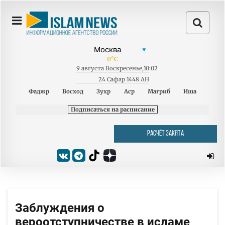
0
°C
9
августа
Воскресенье
,
10:02
24 Сафар 1448 AH
Фаджр
Восход
Зухр
Аср
Магриб
Иша
Подписаться на расписание
РАСЧЁТ ЗАКЯТА
Заблуждения о
вероотступничестве в исламе