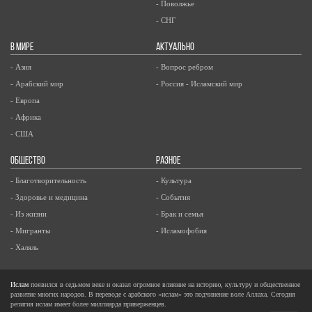
- Поволжье
- СНГ
В МИРЕ
АКТУАЛЬНО
- Азия
- Вопрос ребром
- Арабский мир
- Россия - Исламский мир
- Европа
- Африка
- США
ОБЩЕСТВО
РАЗНОЕ
- Благотворительность
- Культура
- Здоровье и медицина
- События
- Из жизни
- Брак и семья
- Мигранты
- Исламофобия
- Халяль
Ислам
появился в седьмом веке и оказал огромное влияние на историю, культуру и общественное
развитие многих народов. В переводе с арабского «ислам» это подчинение воле Аллаха. Сегодня
религия ислам имеет более миллиарда приверженцев.