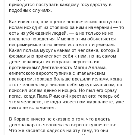
приходится поступать каждому государству в
подобных случаях.
Как известно, при оценке человеческих поступков
ислам исходит из стоящих за ними намерений — то
есть из убеждений людей, — а не только из их
внешнего поведения. Именно этим объясняется
непримиримое отношение ислама к лицемерам.
Какая польза мусульманам от человека, который
формально причисляет себя к ним, но на самом
деле ненавидит их и хранит верность их
противникам? Деятельность Магди Аллама,
египетского вероотступника с итальянским
паспортом, гораздо больше вредили исламу, когда
этот человек еще числил себя мусульманином, но
поносил ислам денно и нощно. Но пыл его сразу
погас, когда Папа Римский крестил его: теперь об
этом человеке, некогда известном журналисте, уже
никто не вспоминает.
В Коране ничего не сказано о том, что власть
должна карать человека за вероотступничество.
Что же касается хадисов на эту тему, то они