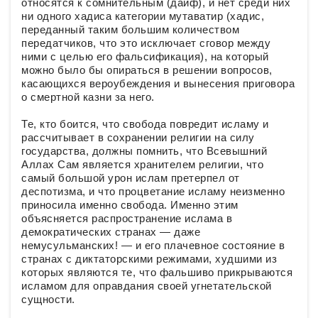
относятся к сомнительным (даиф), и нет среди них
ни одного хадиса категории мутаватир (хадис,
переданный таким большим количеством
передатчиков, что это исключает сговор между
ними с целью его фальсификация), на который
можно было бы опираться в решении вопросов,
касающихся вероубеждения и вынесения приговора
о смертной казни за него.
Те, кто боится, что свобода повредит исламу и
рассчитывает в сохранении религии на силу
государства, должны помнить, что Всевышний
Аллах Сам является хранителем религии, что
самый большой урон ислам претерпел от
деспотизма, и что процветание исламу неизменно
приносила именно свобода. Именно этим
объясняется распространение ислама в
демократических странах — даже
немусульманских! — и его плачевное состояние в
странах с диктаторскими режимами, худшими из
которых являются те, что фальшиво прикрываются
исламом для оправдания своей угнетательской
сущности.