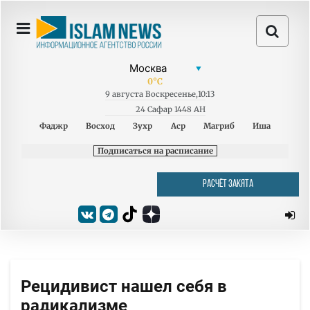
0
°C
9
августа
Воскресенье
,
10:13
24 Сафар 1448 AH
Фаджр
Восход
Зухр
Аср
Магриб
Иша
Подписаться на расписание
РАСЧЁТ ЗАКЯТА
Рецидивист нашел себя в
радикализме