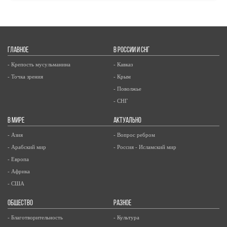
ГЛАВНОЕ
В РОССИИ И СНГ
- Крепость мусульманина
- Кавказ
- Точка зрения
- Крым
- Поволжье
- СНГ
В МИРЕ
АКТУАЛЬНО
- Азия
- Вопрос ребром
- Арабский мир
- Россия - Исламский мир
- Европа
- Африка
- США
ОБЩЕСТВО
РАЗНОЕ
- Благотворительность
- Культура