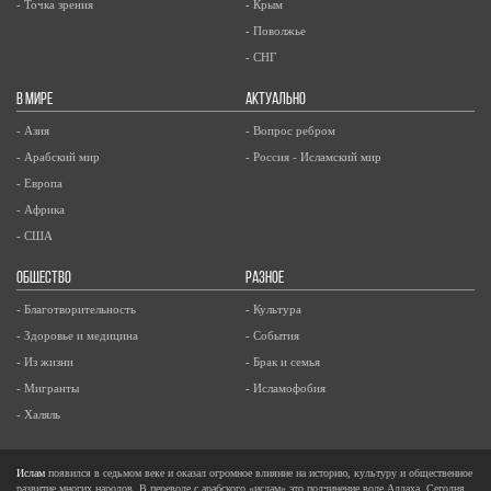
- Точка зрения
- Крым
- Поволжье
- СНГ
В МИРЕ
АКТУАЛЬНО
- Азия
- Вопрос ребром
- Арабский мир
- Россия - Исламский мир
- Европа
- Африка
- США
ОБЩЕСТВО
РАЗНОЕ
- Благотворительность
- Культура
- Здоровье и медицина
- События
- Из жизни
- Брак и семья
- Мигранты
- Исламофобия
- Халяль
Ислам
появился в седьмом веке и оказал огромное влияние на историю, культуру и общественное
развитие многих народов. В переводе с арабского «ислам» это подчинение воле Аллаха. Сегодня