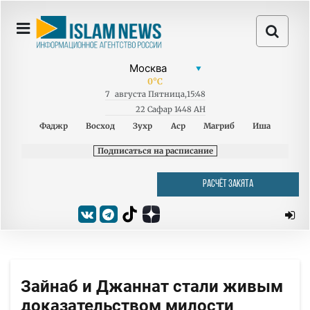
0
°C
7
августа
Пятница
,
15:48
22 Сафар 1448 AH
Фаджр
Восход
Зухр
Аср
Магриб
Иша
Подписаться на расписание
РАСЧЁТ ЗАКЯТА
Зайнаб и Джаннат стали живым
доказательством милости