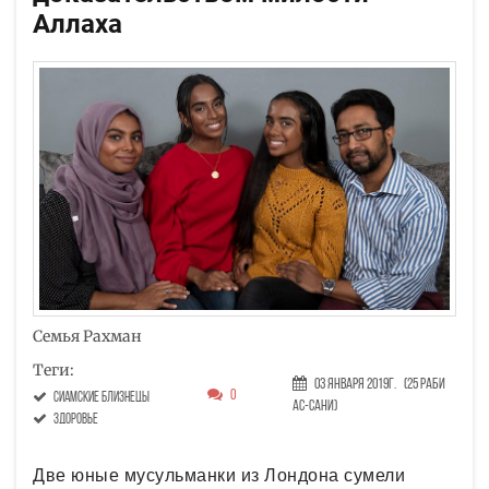
Аллаха
Семья Рахман
Теги:
03 Января 2019г.
(25 Раби
0
сиамские близнецы
ас-сани)
здоровье
Две юные мусульманки из Лондона сумели