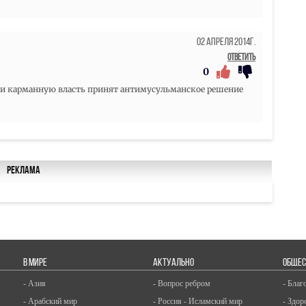
02 Апреля 2014г.
Ответить
0
ли карманную власть принят антимусульманское решение
Реклама
В МИРЕ
АКТУАЛЬНО
ОБЩЕС
- Азия
- Вопрос ребром
- Благ
- Арабский мир
- Россия - Исламский мир
- Здор