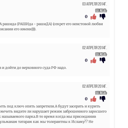
03 Апреля 2014г.
Ответить
0
ида (РАШИда - рашиДА) (секрет его неистовой любви
сании его имени)))).
02 Апреля 2014г.
Ответить
0
 и дойти до верховного суда РФ надо.
02 Апреля 2014г.
Ответить
0
еть под ключ опять запретили.А будут засерать и курить
 а мечеть видите ли нарушает режим заброшенного заросшего
 называемого парка.В то время когда мы присоединив
ульманам татарам как мы толерантны к Исламу?? Не