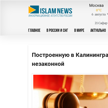
0
°C
6
августа
21 Сафар
ГЛАВНОЕ
В РОССИИ И СНГ
В МИРЕ
АКТУАЛЬНО
Построенную в Калинингра
незаконной