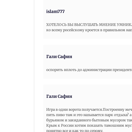
islam777
ХОТЕЛОСЬ БЫ ВЫСЛУШАТЬ МНЕНИЕ УМНИКА раш
ко всему росейскому кроется в правильном напи
Гали Сафин
оспорить вплоть до администрации президента
Гали Сафин
Игра в одни ворота получается.Построенну меч
пить пиво там и это называется парк отдыха?
бурьяном и закиданного бытовым мусором так
Крым к России хотим показать тамошним мус
понятно все и как то по серому.