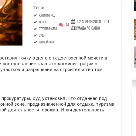
Теги:
Калининград
02 Апреля 2014г.
(01
мечеть
14
Джумада ас-сани)
строительство
суд
Южный парк
ставил точку в деле о недостроенной мечети в
 постановление главы горадминистрации о
частков и разрешение на строительство там
прокуратуры, суд установил, что отданная под
ионной зоне, предназначенной для отдыха, туризма,
ной деятельности горожан. Иная деятельность