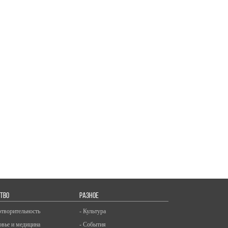
ТВО
РАЗНОЕ
отворительность
- Культура
овье и медицина
- События