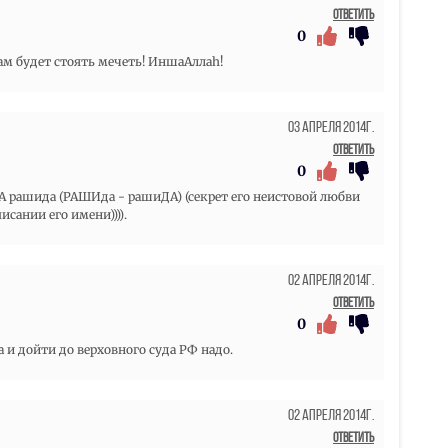
Ответить
0
ам будет стоять мечеть! ИншаАллаh!
03 Апреля 2014г.
Ответить
0
ида (РАШИда - рашиДА) (секрет его неистовой любви
сании его имени)))).
02 Апреля 2014г.
Ответить
0
 и дойти до верховного суда РФ надо.
02 Апреля 2014г.
Ответить