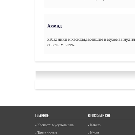
Ахмад
хабадники и хасиды,засевшие в музее вынуди
снести мечеть.
ГЛАВНОЕ
В РОССИИ И СНГ
- Крепость мусульманина
- Кавказ
- Точка зрения
- Крым