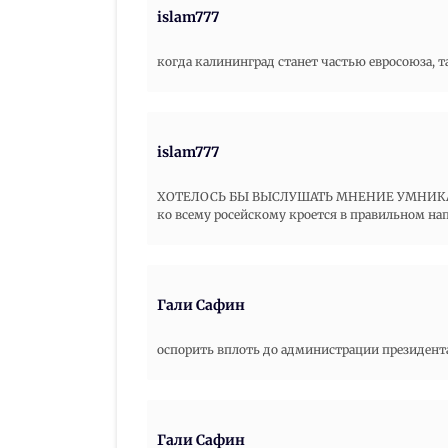
islam777
когда калининград станет частью евросоюза, т
islam777
ХОТЕЛОСЬ БЫ ВЫСЛУШАТЬ МНЕНИЕ УМНИКА раш
ко всему росейскому кроется в правильном напи
Гали Сафин
оспорить вплоть до администрации президента
Гали Сафин