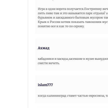
Игра в одни ворота получается.Построенну меч
пить пиво там и это называется парк отдыха?
бурьяном и закиданного бытовым мусором так
Крым к России хотим показать тамошним мус
понятно все и как то по серому.
Ахмад
хабадники и хасиды,засевшие в музее вынуди
снести мечеть.
islam777
когда калининград станет частью евросоюза, т