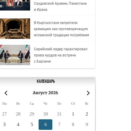
Саудовской Аравии, Пакистана
и Ирака
В Кыргызстане запретили
кремацию как противоречащую
исламской традиции погребения
Сирийский лидер гарантировал
права курдов на встрече
с Барзани
Календарь
Август 2026
«
»
Пн
Вт
Ср
Чт
Пт
Сб
Вс
27
28
29
30
31
1
2
3
4
5
6
7
8
9