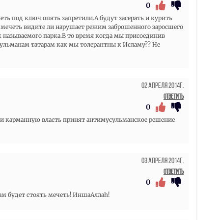
0
еть под ключ опять запретили.А будут засерать и курить
 а мечеть видите ли нарушает режим заброшенного заросшего
 называемого парка.В то время когда мы присоединив
ульманам татарам как мы толерантны к Исламу?? Не
02 Апреля 2014г.
Ответить
0
ли карманную власть принят антимусульманское решение
03 Апреля 2014г.
Ответить
0
ам будет стоять мечеть! ИншаАллаh!