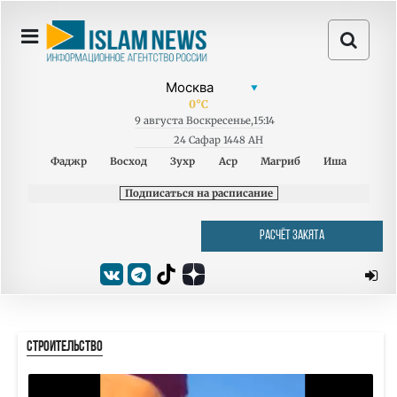
0
°C
9
августа
Воскресенье
,
15:14
24 Сафар 1448 AH
Фаджр
Восход
Зухр
Аср
Магриб
Иша
Подписаться на расписание
РАСЧЁТ ЗАКЯТА
СТРОИТЕЛЬСТВО