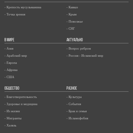
- Крепость мусульманина
- Кавказ
- Точка зрения
- Крым
- Поволжье
- СНГ
В МИРЕ
АКТУАЛЬНО
- Азия
- Вопрос ребром
- Арабский мир
- Россия - Исламский мир
- Европа
- Африка
- США
ОБЩЕСТВО
РАЗНОЕ
- Благотворительность
- Культура
- Здоровье и медицина
- События
- Из жизни
- Брак и семья
- Мигранты
- Исламофобия
- Халяль