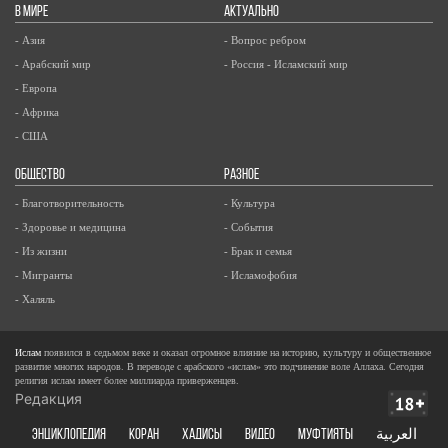
В МИРЕ
АКТУАЛЬНО
- Азия
- Вопрос ребром
- Арабский мир
- Россия - Исламский мир
- Европа
- Африка
- США
ОБЩЕСТВО
РАЗНОЕ
- Благотворительность
- Культура
- Здоровье и медицина
- События
- Из жизни
- Брак и семья
- Мигранты
- Исламофобия
- Халяль
Ислам
появился в седьмом веке и оказал огромное влияние на историю, культуру и общественное
развитие многих народов. В переводе с арабского «ислам» это подчинение воле Аллаха. Сегодня
религия ислам имеет более миллиарда приверженцев.
Редакция
ЭНЦИКЛОПЕДИЯ
КОРАН
ХАДИСЫ
ВИДЕО
Муфтияты
العربية