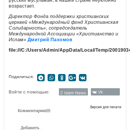
русских мусульман, в нашей стране неуклонно
возрастает.
Директор Фонда поддержки христианских
церквей «Международный фонд Христианская
Солидарность», сопредседатель
Международной Ассоциации «Христианство и
Ислам»
Дмитрий Пахомов
file:///C:/Users/Admin/AppData/Local/Temp/200190
Поделиться:
Войти с помощью:
Vk
Islam News
Версия для печати
Комментарии
(
0
)
Добавить