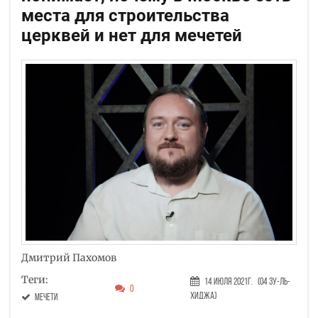
места для строительства
церквей и нет для мечетей
Дмитрий Пахомов
Теги:
14 Июля 2021г.
(04 Зу-ль-
0
хиджа)
мечети