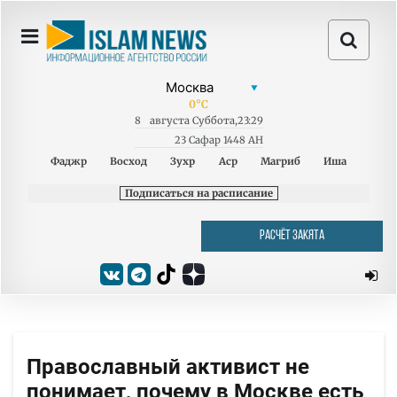
0
°C
8
августа
Суббота
,
23:29
23 Сафар 1448 AH
Фаджр
Восход
Зухр
Аср
Магриб
Иша
Подписаться на расписание
РАСЧЁТ ЗАКЯТА
Православный активист не
понимает, почему в Москве есть