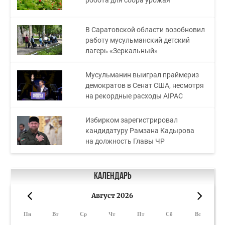
робота для сбора урожая
В Саратовской области возобновил
работу мусульманский детский
лагерь «Зеркальный»
Мусульманин выиграл праймериз
демократов в Сенат США, несмотря
на рекордные расходы AIPAC
Избирком зарегистрировал
кандидатуру Рамзана Кадырова
на должность Главы ЧР
Календарь
Август 2026
«
»
Пн
Вт
Ср
Чт
Пт
Сб
Вс