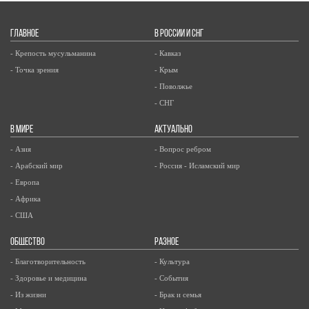
ГЛАВНОЕ
В РОССИИ И СНГ
- Крепость мусульманина
- Кавказ
- Точка зрения
- Крым
- Поволжье
- СНГ
В МИРЕ
АКТУАЛЬНО
- Азия
- Вопрос ребром
- Арабский мир
- Россия - Исламский мир
- Европа
- Африка
- США
ОБЩЕСТВО
РАЗНОЕ
- Благотворительность
- Культура
- Здоровье и медицина
- События
- Из жизни
- Брак и семья