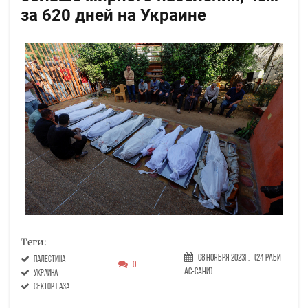
за 620 дней на Украине
Теги:
08 Ноября 2023г.
(24 Раби
Палестина
0
ас-сани)
украина
сектор газа