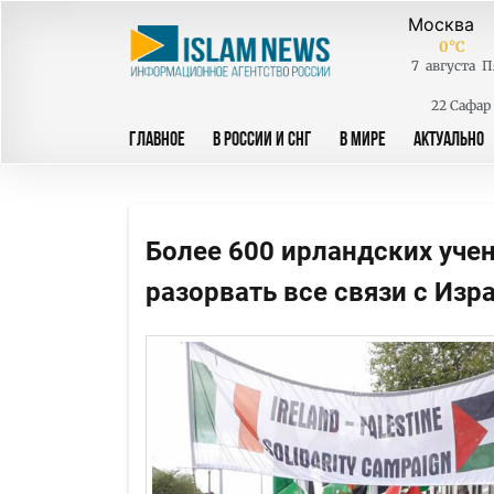
0
°C
7
августа
П
22 Сафар
ГЛАВНОЕ
В РОССИИ И СНГ
В МИРЕ
АКТУАЛЬНО
Более 600 ирландских уче
разорвать все связи с Изр