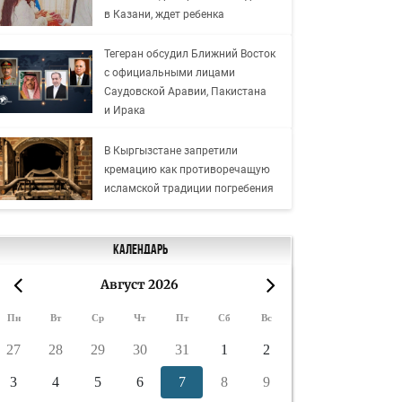
в Казани, ждет ребенка
Тегеран обсудил Ближний Восток
с официальными лицами
Саудовской Аравии, Пакистана
и Ирака
В Кыргызстане запретили
кремацию как противоречащую
исламской традиции погребения
Календарь
Август 2026
«
»
Пн
Вт
Ср
Чт
Пт
Сб
Вс
27
28
29
30
31
1
2
3
4
5
6
7
8
9