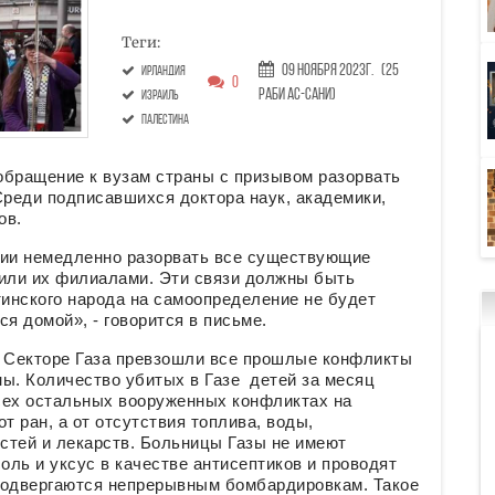
Теги:
09 Ноября 2023г.
(25
Ирландия
0
Раби ас-сани)
Израиль
Палестина
обращение к вузам страны с призывом разорвать
Среди подписавшихся доктора наук, академики,
ов.
ии немедленно разорвать все существующие
 или их филиалами. Эти связи должны быть
тинского народа на самоопределение не будет
я домой», - говорится в письме.
 Секторе Газа превзошли все прошлые конфликты
ы. Количество убитых в Газе детей за месяц
сех остальных вооруженных конфликтах на
т ран, а от отсутствия топлива, воды,
стей и лекарств. Больницы Газы не имеют
оль и уксус в качестве антисептиков и проводят
 подвергаются непрерывным бомбардировкам. Такое