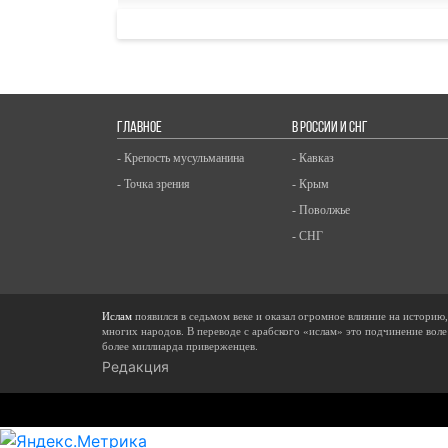
ГЛАВНОЕ
В РОССИИ И СНГ
- Крепость мусульманина
- Кавказ
- Точка зрения
- Крым
- Поволжье
- СНГ
Ислам
появился в седьмом веке и оказал огромное влияние на историю
многих народов. В переводе с арабского «ислам» это подчинение воле
более миллиарда приверженцев.
Редакция