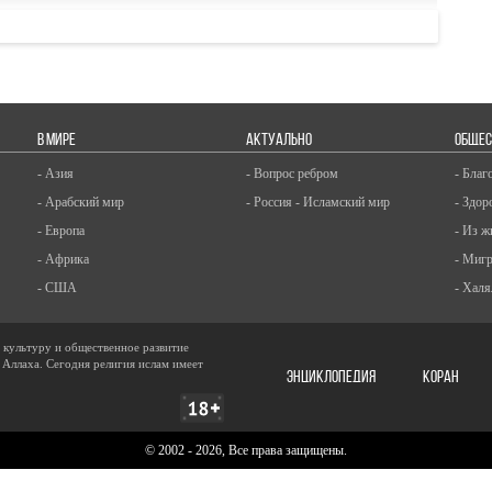
В МИРЕ
АКТУАЛЬНО
ОБЩЕС
- Азия
- Вопрос ребром
- Благ
- Арабский мир
- Россия - Исламский мир
- Здор
- Европа
- Из ж
- Африка
- Миг
- США
- Халя
, культуру и общественное развитие
 Аллаха. Сегодня религия ислам имеет
ЭНЦИКЛОПЕДИЯ
КОРАН
© 2002 - 2026, Все права защищены.