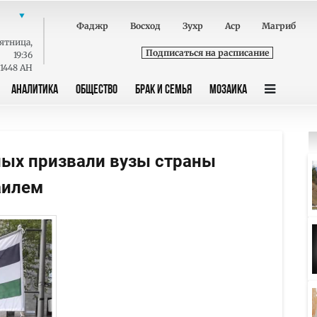
Фаджр
Восход
Зухр
Аср
Магриб
ятница
,
Подписаться на расписание
19:36
 1448 AH
АНАЛИТИКА
ОБЩЕСТВО
БРАК И СЕМЬЯ
МОЗАИКА
ных призвали вузы страны
аилем