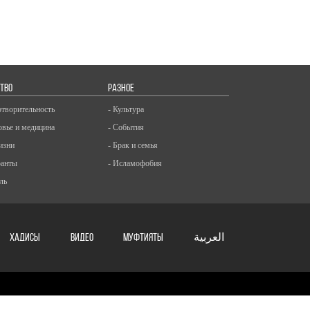
ТВО
РАЗНОЕ
отворительность
- Культура
овье и медицина
- События
изни
- Брак и семья
ранты
- Исламофобия
ль
ХАДИСЫ
ВИДЕО
Муфтияты
العربية