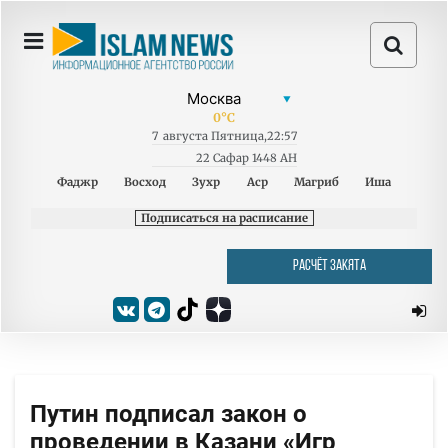
0
°C
7
августа
Пятница
,
22:57
22 Сафар 1448 AH
Фаджр
Восход
Зухр
Аср
Магриб
Иша
Подписаться на расписание
РАСЧЁТ ЗАКЯТА
Путин подписал закон о
проведении в Казани «Игр