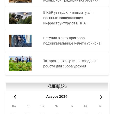
исламской традиции погребения
В КБР утвердили выплату для
военных, защищающих
инфраструктуру от БПЛА
Вступил в силу приговор
поджигательнице мечети Усинска
Татарстанские ученые создают
робота для сбора урожая
Календарь
Август 2026
«
»
Пн
Вт
Ср
Чт
Пт
Сб
Вс