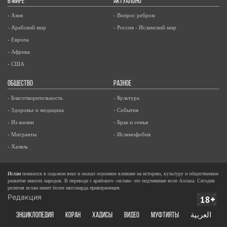
В МИРЕ
АКТУАЛЬНО
- Азия
- Вопрос ребром
- Арабский мир
- Россия - Исламский мир
- Европа
- Африка
- США
ОБЩЕСТВО
РАЗНОЕ
- Благотворительность
- Культура
- Здоровье и медицина
- События
- Из жизни
- Брак и семья
- Мигранты
- Исламофобия
- Халяль
Ислам
появился в седьмом веке и оказал огромное влияние на историю, культуру и общественное
развитие многих народов. В переводе с арабского «ислам» это подчинение воле Аллаха. Сегодня
религия ислам имеет более миллиарда приверженцев.
Редакция
ЭНЦИКЛОПЕДИЯ
КОРАН
ХАДИСЫ
ВИДЕО
Муфтияты
العربية