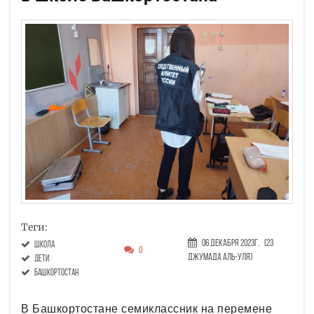
Теги:
06 Декабря 2023г.
(23
школа
0
Джумада аль-уля)
дети
Башкортостан
В Башкортостане семиклассник на перемене