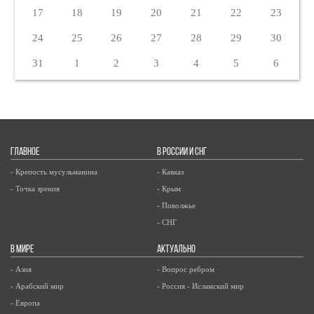
17
18
19
20
21
22
23
24
25
26
27
28
29
30
31
1
2
3
4
5
6
ГЛАВНОЕ
В РОССИИ И СНГ
- Крепость мусульманина
- Кавказ
- Точка зрения
- Крым
- Поволжье
- СНГ
В МИРЕ
АКТУАЛЬНО
- Азия
- Вопрос ребром
- Арабский мир
- Россия - Исламский мир
- Европа