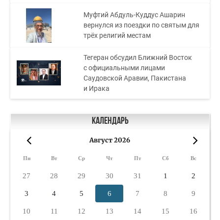
Муфтий Абдуль-Куддус Ашарин
вернулся из поездки по святым для
трёх религий местам
Тегеран обсудил Ближний Восток
с официальными лицами
Саудовской Аравии, Пакистана
и Ирака
Календарь
Август 2026
«
»
Пн
Вт
Ср
Чт
Пт
Сб
Вс
27
28
29
30
31
1
2
3
4
5
6
7
8
9
10
11
12
13
14
15
16