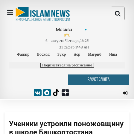
0
°C
6
августа
Четверг
,
16:25
21 Сафар 1448 AH
Фаджр
Восход
Зухр
Аср
Магриб
Иша
Подписаться на расписание
РАСЧЁТ ЗАКЯТА
Ученики устроили поножовщину
в школе Башкортостана