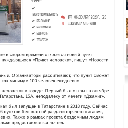
Теги:
благотворительность
06 Декабря 2023г.
(23
бездомные
0
Джумада аль-уля)
малоимущие
бедность
Татарстан
е в скором времени откроется новый пункт
ля нуждающихся «Приют человека», пишут «Новости
рный. Организаторы расситывают, что пункт сможет
 как минимум 100 человек ежедневно.
 человека» в городе. Первый был открыт в октябре
Татарстана, 15А, неподалеку от мечети «Джамиг».
а» был запущен в Татарстане в 2018 году. Сейчас
6 пунктов бесплатной раздачи горячего питания,
невно. Также в рамках проекта бездомным людям
также предоставляется ночлег.