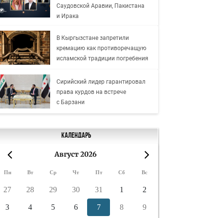
Саудовской Аравии, Пакистана
и Ирака
В Кыргызстане запретили
кремацию как противоречащую
исламской традиции погребения
Сирийский лидер гарантировал
права курдов на встрече
с Барзани
Календарь
Август 2026
«
»
Пн
Вт
Ср
Чт
Пт
Сб
Вс
27
28
29
30
31
1
2
3
4
5
6
7
8
9