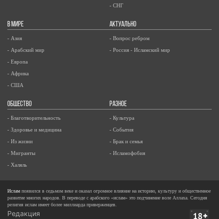
- СНГ
В МИРЕ
АКТУАЛЬНО
- Азия
- Вопрос ребром
- Арабский мир
- Россия - Исламский мир
- Европа
- Африка
- США
ОБЩЕСТВО
РАЗНОЕ
- Благотворительность
- Культура
- Здоровье и медицина
- События
- Из жизни
- Брак и семья
- Мигранты
- Исламофобия
- Халяль
Ислам
появился в седьмом веке и оказал огромное влияние на историю, культуру и общественное
развитие многих народов. В переводе с арабского «ислам» это подчинение воле Аллаха. Сегодня
религия ислам имеет более миллиарда приверженцев.
Редакция