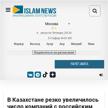
0
°C
6
августа
Четверг
,
20:26
21 Сафар 1448 AH
Фаджр
Восход
Зухр
Аср
Магриб
Иша
Подписаться на расписание
РАСЧЁТ ЗАКЯТА
В Казахстане резко увеличилось
число компаний с российским