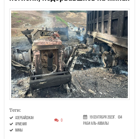
Теги:
19 Сентября 2023г.
(04
Азербайджан
0
Раби аль-авваль)
Армения
мины