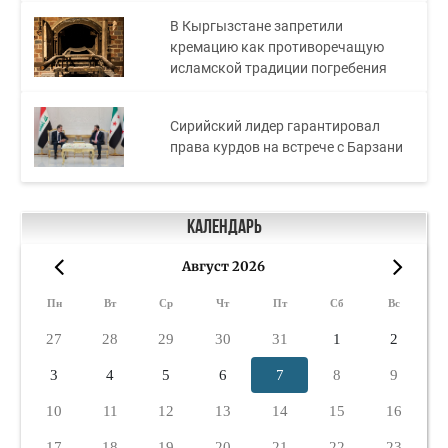
В Кыргызстане запретили
кремацию как противоречащую
исламской традиции погребения
Сирийский лидер гарантировал
права курдов на встрече с Барзани
Календарь
Август 2026
«
»
Пн
Вт
Ср
Чт
Пт
Сб
Вс
27
28
29
30
31
1
2
3
4
5
6
7
8
9
10
11
12
13
14
15
16
17
18
19
20
21
22
23