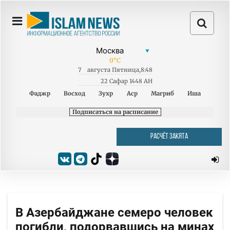
0
°C
7
августа
Пятница
,
8:48
22 Сафар 1448 AH
Фаджр
Восход
Зухр
Аср
Магриб
Иша
Подписаться на расписание
РАСЧЁТ ЗАКЯТА
В Азербайджане семеро человек
погибли, подорвавшись на минах