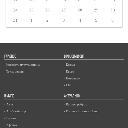
24
25
26
27
28
29
30
31
1
2
3
4
5
6
ГЛАВНОЕ
В РОССИИ И СНГ
- Крепость мусульманина
- Кавказ
- Точка зрения
- Крым
- Поволжье
- СНГ
В МИРЕ
АКТУАЛЬНО
- Азия
- Вопрос ребром
- Арабский мир
- Россия - Исламский мир
- Европа
- Африка