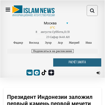
0
°C
8
августа
Суббота
,
11:33
23 Сафар 1448 AH
Фаджр
Восход
Зухр
Аср
Магриб
Иша
Подписаться на расписание
РАСЧЁТ ЗАКЯТА
Президент Индонезии заложил
первый камень первой мечети