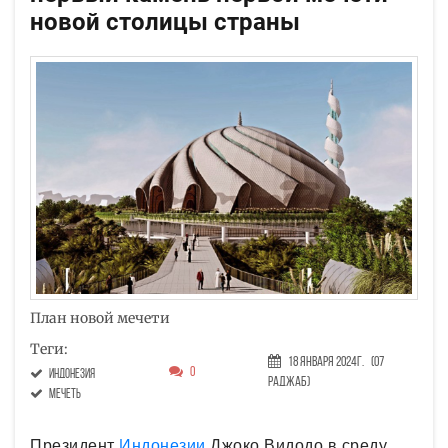
новой столицы страны
План новой мечети
Теги:
18 Января 2024г.
(07
0
Индонезия
Раджаб)
мечеть
Президент
Индонезии
Джоко Видодо в среду