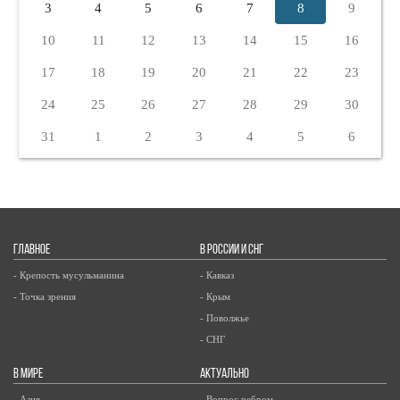
3
4
5
6
7
8
9
10
11
12
13
14
15
16
17
18
19
20
21
22
23
24
25
26
27
28
29
30
31
1
2
3
4
5
6
ГЛАВНОЕ
В РОССИИ И СНГ
- Крепость мусульманина
- Кавказ
- Точка зрения
- Крым
- Поволжье
- СНГ
В МИРЕ
АКТУАЛЬНО
- Азия
- Вопрос ребром