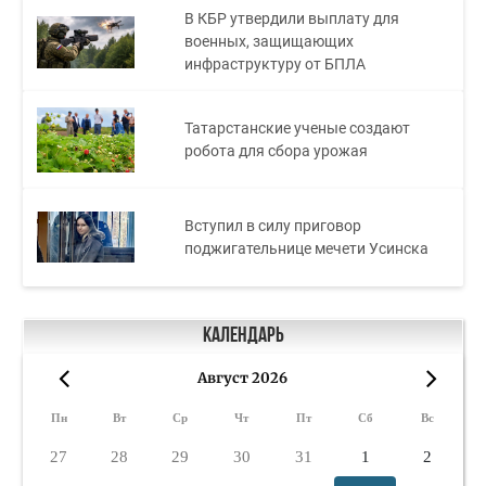
В КБР утвердили выплату для
военных, защищающих
инфраструктуру от БПЛА
Татарстанские ученые создают
робота для сбора урожая
Вступил в силу приговор
поджигательнице мечети Усинска
Календарь
Август 2026
«
»
Пн
Вт
Ср
Чт
Пт
Сб
Вс
27
28
29
30
31
1
2