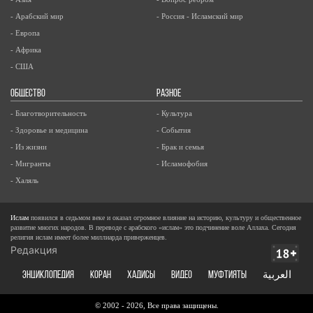
- Арабский мир
- Россия - Исламский мир
- Европа
- Африка
- США
ОБЩЕСТВО
РАЗНОЕ
- Благотворительность
- Культура
- Здоровье и медицина
- События
- Из жизни
- Брак и семья
- Мигранты
- Исламофобия
- Халяль
Ислам
появился в седьмом веке и оказал огромное влияние на историю, культуру и общественное
развитие многих народов. В переводе с арабского «ислам» это подчинение воле Аллаха. Сегодня
религия ислам имеет более миллиарда приверженцев.
Редакция
ЭНЦИКЛОПЕДИЯ
КОРАН
ХАДИСЫ
ВИДЕО
Муфтияты
العربية
© 2002 - 2026, Все права защищены.