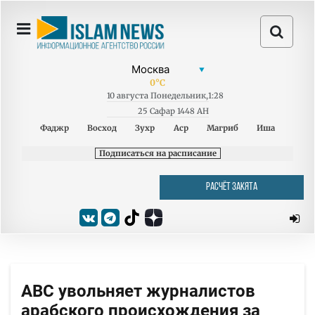
0
°C
10
августа
Понедельник
,
1:28
25 Сафар 1448 AH
Фаджр
Восход
Зухр
Аср
Магриб
Иша
Подписаться на расписание
РАСЧЁТ ЗАКЯТА
АВС увольняет журналистов
арабского происхождения за