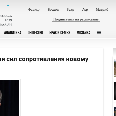
Фаджр
Восход
Зухр
Аср
Магриб
ятница
,
Подписаться на расписание
12:39
 1448 AH
АНАЛИТИКА
ОБЩЕСТВО
БРАК И СЕМЬЯ
МОЗАИКА
я сил сопротивления новому