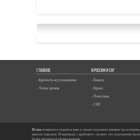
ГЛАВНОЕ
В РОССИИ И СНГ
- Крепость мусульманина
- Кавказ
- Точка зрения
- Крым
- Поволжье
- СНГ
Ислам
появился в седьмом веке и оказал огромное влияние на историю
многих народов. В переводе с арабского «ислам» это подчинение воле
более миллиарда приверженцев.