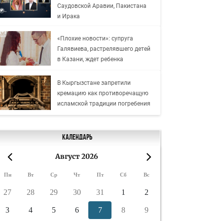
Саудовской Аравии, Пакистана
и Ирака
«Плохие новости»: супруга
Галявиева, растрелявшего детей
в Казани, ждет ребенка
В Кыргызстане запретили
кремацию как противоречащую
исламской традиции погребения
Календарь
Август 2026
«
»
Пн
Вт
Ср
Чт
Пт
Сб
Вс
27
28
29
30
31
1
2
3
4
5
6
7
8
9