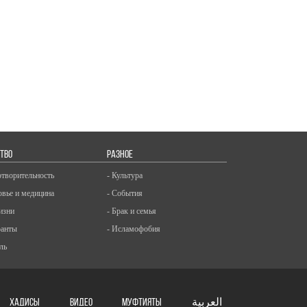
ТВО
РАЗНОЕ
отворительность
- Культура
овье и медицина
- События
изни
- Брак и семья
ранты
- Исламофобия
ль
ХАДИСЫ
ВИДЕО
Муфтияты
العربية