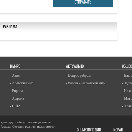
ОТПРАВИТЬ
Реклама
В МИРЕ
АКТУАЛЬНО
ОБЩЕС
- Азия
- Вопрос ребром
- Благ
- Арабский мир
- Россия - Исламский мир
- Здор
- Европа
- Из ж
- Африка
- Миг
- США
- Халя
, культуру и общественное развитие
 Аллаха. Сегодня религия ислам имеет
ЭНЦИКЛОПЕДИЯ
КОРАН