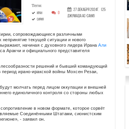
Теги:
27 Декабря 2024г.
(25
0
Иран
Джумада ас-сани)
Сирия
Сирии, сопровождающиеся различными
 непринятие текущей ситуации и нового
 выражают, начиная с духовного лидера Ирана
Али
аса Аракчи и официального представителя
целесообразности решений и бывший командующий
 период ирано-иракской войны Мохсен Резаи,
:
 будут молчать перед лицом оккупации и внешней
еннего единоличного контроля со стороны любых
 сопротивление в новом формате, которое сорвёт
авляемые Соединёнными Штатами, сионистским
гионе», - заявил он.