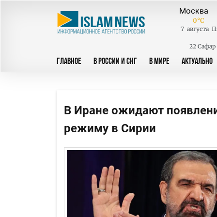
0
°C
7
августа
П
22 Сафар
ГЛАВНОЕ
В РОССИИ И СНГ
В МИРЕ
АКТУАЛЬНО
В Иране ожидают появлени
режиму в Сирии