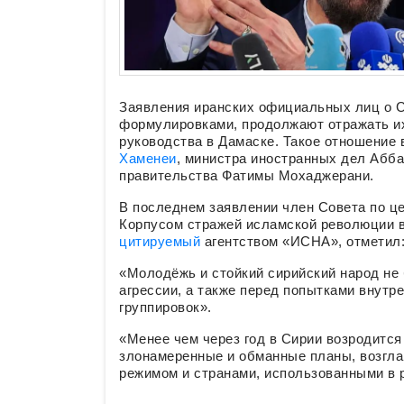
Заявления иранских официальных лиц о 
формулировками, продолжают отражать их
руководства в Дамаске. Такое отношение
Хаменеи
, министра иностранных дел Абб
правительства Фатимы Мохаджерани.
В последнем заявлении член Совета по 
Корпусом стражей исламской революции в
цитируемый
агентством «ИСНА», отметил
«Молодёжь и стойкий сирийский народ не
агрессии, а также перед попытками внутр
группировок».
«Менее чем через год в Сирии возродится
злонамеренные и обманные планы, возгл
режимом и странами, использованными в ре