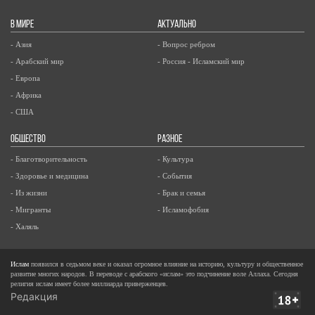
В МИРЕ
АКТУАЛЬНО
- Азия
- Вопрос ребром
- Арабский мир
- Россия - Исламский мир
- Европа
- Африка
- США
ОБЩЕСТВО
РАЗНОЕ
- Благотворительность
- Культура
- Здоровье и медицина
- События
- Из жизни
- Брак и семья
- Мигранты
- Исламофобия
- Халяль
Ислам
появился в седьмом веке и оказал огромное влияние на историю, культуру и общественное
развитие многих народов. В переводе с арабского «ислам» это подчинение воле Аллаха. Сегодня
религия ислам имеет более миллиарда приверженцев.
Редакция