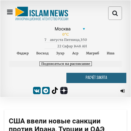
0
°C
7
августа
Пятница
,
3:50
22 Сафар 1448 AH
Фаджр
Восход
Зухр
Аср
Магриб
Иша
Подписаться на расписание
РАСЧЁТ ЗАКЯТА
США ввели новые санкции
против Ирана, Турции и ОАЭ