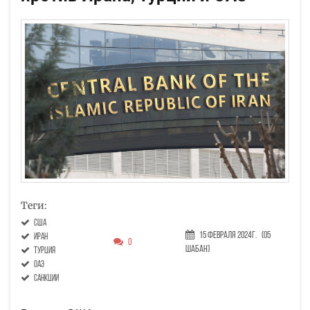
Теги:
США
15 Февраля 2024г.
(05
Иран
0
Шабан)
Турция
ОАЭ
санкции