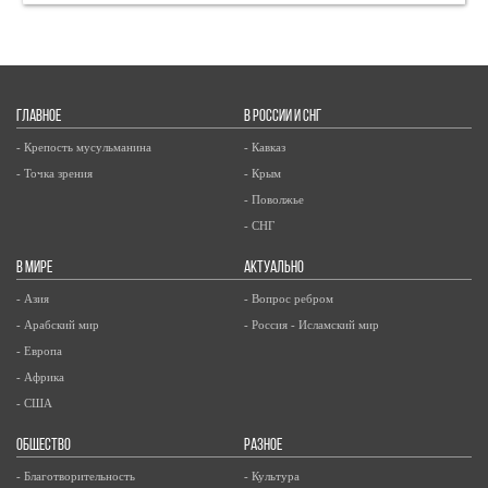
ГЛАВНОЕ
В РОССИИ И СНГ
- Крепость мусульманина
- Кавказ
- Точка зрения
- Крым
- Поволжье
- СНГ
В МИРЕ
АКТУАЛЬНО
- Азия
- Вопрос ребром
- Арабский мир
- Россия - Исламский мир
- Европа
- Африка
- США
ОБЩЕСТВО
РАЗНОЕ
- Благотворительность
- Культура