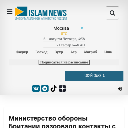
0
°C
6
августа
Четверг
,
14:58
21 Сафар 1448 AH
Фаджр
Восход
Зухр
Аср
Магриб
Иша
Подписаться на расписание
РАСЧЁТ ЗАКЯТА
Министерство обороны
Британии разорвало контакты с