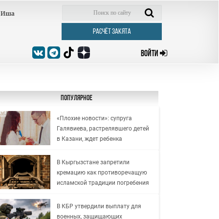
Иша
РАСЧЁТ ЗАКЯТА
ВОЙТИ
Популярное
«Плохие новости»: супруга
Галявиева, растрелявшего детей
в Казани, ждет ребенка
В Кыргызстане запретили
кремацию как противоречащую
исламской традиции погребения
В КБР утвердили выплату для
военных, защищающих