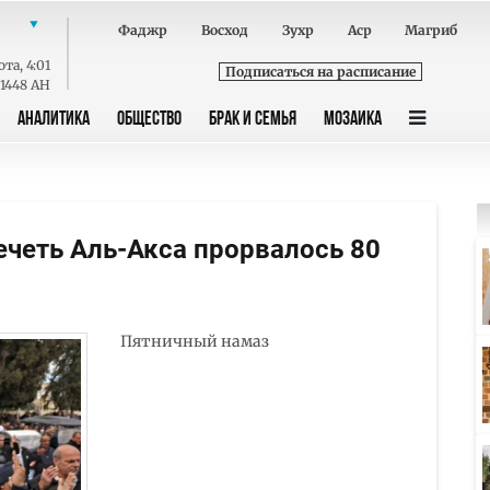
Фаджр
Восход
Зухр
Аср
Магриб
ота
,
4:01
Подписаться на расписание
 1448 AH
АНАЛИТИКА
ОБЩЕСТВО
БРАК И СЕМЬЯ
МОЗАИКА
ечеть Аль-Акса прорвалось 80
Пятничный намаз