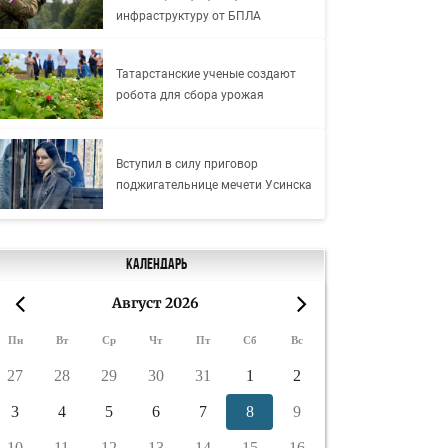
инфраструктуру от БПЛА
Татарстанские ученые создают
робота для сбора урожая
Вступил в силу приговор
поджигательнице мечети Усинска
Календарь
Август 2026
«
»
Пн
Вт
Ср
Чт
Пт
Сб
Вс
27
28
29
30
31
1
2
3
4
5
6
7
8
9
10
11
12
13
14
15
16