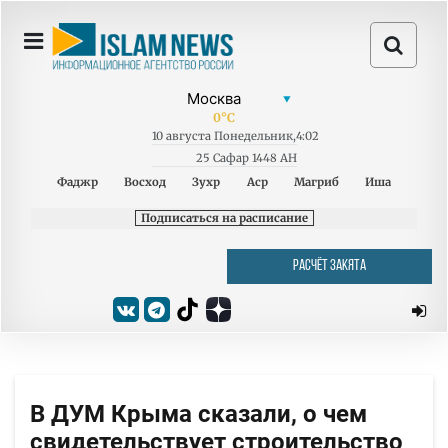
0
°C
10
августа
Понедельник
,
4:02
25 Сафар 1448 AH
Фаджр
Восход
Зухр
Аср
Магриб
Иша
Подписаться на расписание
РАСЧЁТ ЗАКЯТА
В ДУМ Крыма сказали, о чем
свидетельствует строительство