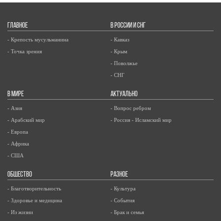
ГЛАВНОЕ
В РОССИИ И СНГ
- Крепость мусульманина
- Кавказ
- Точка зрения
- Крым
- Поволжье
- СНГ
В МИРЕ
АКТУАЛЬНО
- Азия
- Вопрос ребром
- Арабский мир
- Россия - Исламский мир
- Европа
- Африка
- США
ОБЩЕСТВО
РАЗНОЕ
- Благотворительность
- Культура
- Здоровье и медицина
- События
- Из жизни
- Брак и семья