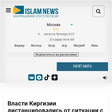
0
°C
6
августа
Четверг
,
9:27
21 Сафар 1448 AH
Фаджр
Восход
Зухр
Аср
Магриб
Иша
Подписаться на расписание
РАСЧЁТ ЗАКЯТА
Власти Киргизии
дистанцировались от ситуации с