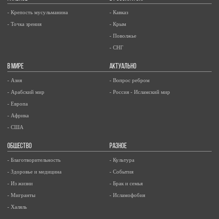
- Крепость мусульманина
- Кавказ
- Точка зрения
- Крым
- Поволжье
- СНГ
В МИРЕ
АКТУАЛЬНО
- Азия
- Вопрос ребром
- Арабский мир
- Россия - Исламский мир
- Европа
- Африка
- США
ОБЩЕСТВО
РАЗНОЕ
- Благотворительность
- Культура
- Здоровье и медицина
- События
- Из жизни
- Брак и семья
- Мигранты
- Исламофобия
- Халяль