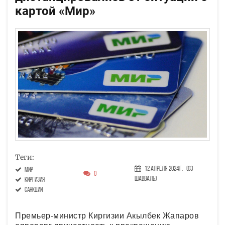
картой «Мир»
Теги:
12 Апреля 2024г.
(03
Мир
0
Шавваль)
Киргизия
санкции
Премьер-министр Киргизии Акылбек Жапаров