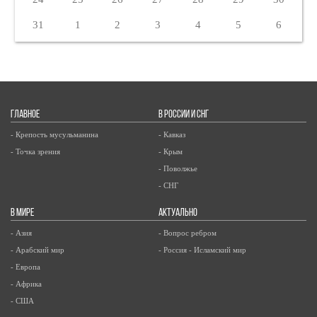
31
1
2
3
4
5
6
ГЛАВНОЕ
В РОССИИ И СНГ
- Крепость мусульманина
- Кавказ
- Точка зрения
- Крым
- Поволжье
- СНГ
В МИРЕ
АКТУАЛЬНО
- Азия
- Вопрос ребром
- Арабский мир
- Россия - Исламский мир
- Европа
- Африка
- США