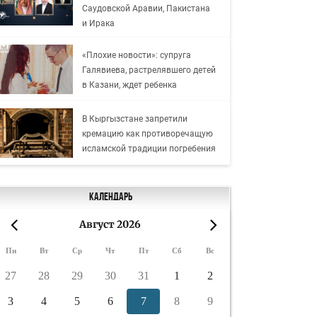
Саудовской Аравии, Пакистана
и Ирака
«Плохие новости»: супруга
Галявиева, растрелявшего детей
в Казани, ждет ребенка
В Кыргызстане запретили
кремацию как противоречащую
исламской традиции погребения
Календарь
Август 2026
«
»
Пн
Вт
Ср
Чт
Пт
Сб
Вс
27
28
29
30
31
1
2
3
4
5
6
7
8
9