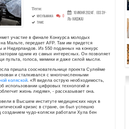
Теги:
10 Июня 2024г.
(03 Зу-
0
мусульманка
ль-хиджа)
Тунис
имет участие в финале Конкурса молодых
 на Мальте, передает AFP. Там им придется
ы и Нидерландов. Из 550 поданных на конкурс
низаторам одним из самых интересных. Он позволяет
и пульта, голоса, мимики и даже силой мысли.
ресла пришла соосновательнице проекта Сулейме
изован и сталкивался с многочисленными
ной коляской
. «Я видела острую необходимость,
 об использовании цифровых технологий и
облегчит жизнь людям», - рассказывает она.
овели в Высшем институте медицинских наук в
литический кризис в стране, он был успешно
 созданием чудо-коляски работали Хула бен