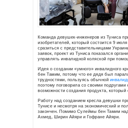
Команда девушек-инженеров из Туниса пр
изобретателей, который состоится 9 июля
сразиться с представительницами Украин
заявок, проект из Туниса показался орга
управлять инвалидной коляской при помощ
Идея о создании «умного» инвалидного к
бен Тамим, потому что ее дядя был парал
трудностями, пользуясь обычной
инвалид
поэтому поговорила со своими подругами
возможности создания продукта, который 
Работу над созданием кресла девушки пр
Тунисе и несмотря на экономический и по
закончен. Помимо Сулеймы бен Тамим над
Ахмед, Ширин Айяри и Гофране Айяри.