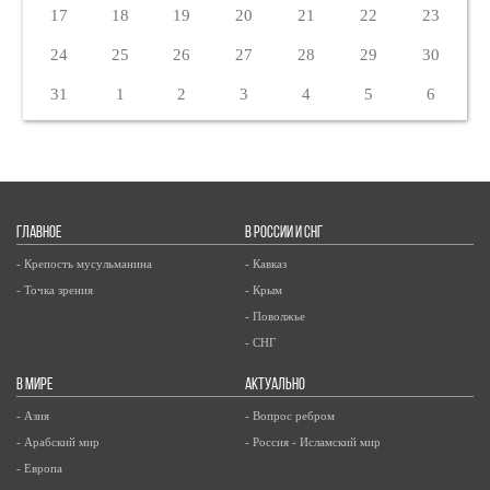
17
18
19
20
21
22
23
24
25
26
27
28
29
30
31
1
2
3
4
5
6
ГЛАВНОЕ
В РОССИИ И СНГ
- Крепость мусульманина
- Кавказ
- Точка зрения
- Крым
- Поволжье
- СНГ
В МИРЕ
АКТУАЛЬНО
- Азия
- Вопрос ребром
- Арабский мир
- Россия - Исламский мир
- Европа