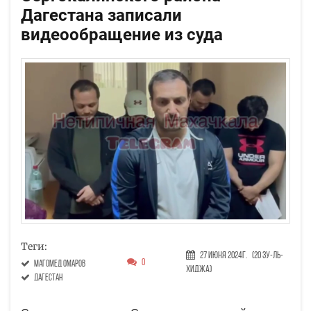
Дагестана записали
видеообращение из суда
Теги:
27 Июня 2024г.
(20 Зу-ль-
0
Магомед Омаров
хиджа)
Дагестан