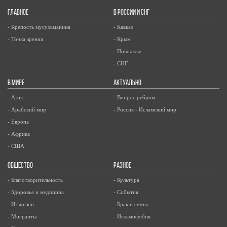
ГЛАВНОЕ
В РОССИИ И СНГ
- Крепость мусульманина
- Кавказ
- Точка зрения
- Крым
- Поволжье
- СНГ
В МИРЕ
АКТУАЛЬНО
- Азия
- Вопрос ребром
- Арабский мир
- Россия - Исламский мир
- Европа
- Африка
- США
ОБЩЕСТВО
РАЗНОЕ
- Благотворительность
- Культура
- Здоровье и медицина
- События
- Из жизни
- Брак и семья
- Мигранты
- Исламофобия