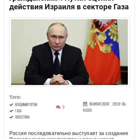
действия Израиля в секторе Газа
Теги:
06 Июня 2024г.
(29 Зу-ль-
Владимир Путин
0
када)
Газа
Палестина
Россия последовательно выступает за создание