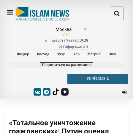
0
°C
6
августа
Четверг
,
9:28
21 Сафар 1448 AH
Фаджр
Восход
Зухр
Аср
Магриб
Иша
Подписаться на расписание
РАСЧЁТ ЗАКЯТА
«Тотальное уничтожение
гражданских»: Путин оценил