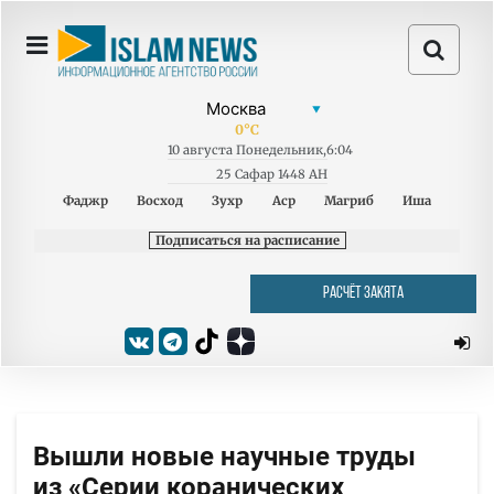
0
°C
10
августа
Понедельник
,
6:04
25 Сафар 1448 AH
Фаджр
Восход
Зухр
Аср
Магриб
Иша
Подписаться на расписание
РАСЧЁТ ЗАКЯТА
Вышли новые научные труды
из «Серии коранических