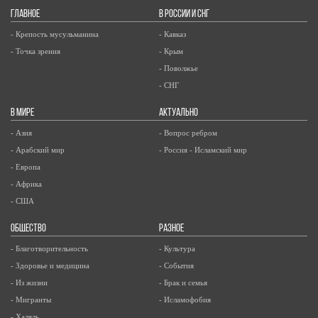
ГЛАВНОЕ
В РОССИИ И СНГ
- Крепость мусульманина
- Кавказ
- Точка зрения
- Крым
- Поволжье
- СНГ
В МИРЕ
АКТУАЛЬНО
- Азия
- Вопрос ребром
- Арабский мир
- Россия - Исламский мир
- Европа
- Африка
- США
ОБЩЕСТВО
РАЗНОЕ
- Благотворительность
- Культура
- Здоровье и медицина
- События
- Из жизни
- Брак и семья
- Мигранты
- Исламофобия
- Халяль