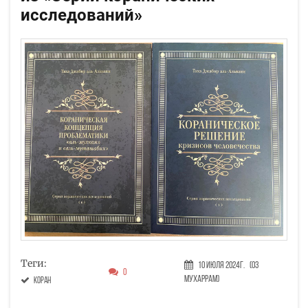
исследований»
Теги:
10 Июля 2024г.
(03
0
Мухаррам)
Коран