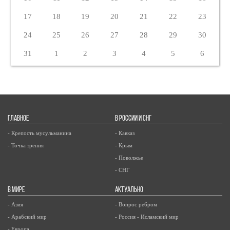
17
18
19
20
21
22
23
24
25
26
27
28
29
30
31
1
2
3
4
5
6
ГЛАВНОЕ
В РОССИИ И СНГ
- Крепость мусульманина
- Кавказ
- Точка зрения
- Крым
- Поволжье
- СНГ
В МИРЕ
АКТУАЛЬНО
- Азия
- Вопрос ребром
- Арабский мир
- Россия - Исламский мир
- Европа