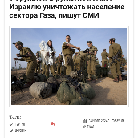
Израилю уничтожать население
сектора Газа, пишут СМИ
Теги:
03 Июля 2024г.
(26 Зу-ль-
1
Турция
хиджа)
Израиль