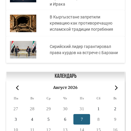
и Ирака
В Кыргызстане запретили
кремацию как противоречащую
исламской традиции погребения
Сирийский лидер гарантировал
права курдов на встрече с Барзани
Календарь
Август 2026
«
»
Пн
Вт
Ср
Чт
Пт
Сб
Вс
27
28
29
30
31
1
2
3
4
5
6
7
8
9
10
11
12
13
14
15
16