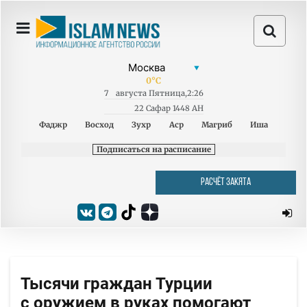
0
°C
7
августа
Пятница
,
2:26
22 Сафар 1448 AH
Фаджр
Восход
Зухр
Аср
Магриб
Иша
Подписаться на расписание
РАСЧЁТ ЗАКЯТА
Тысячи граждан Турции
с оружием в руках помогают