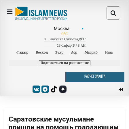
0
°C
8
августа
Суббота
,
19:17
23 Сафар 1448 AH
Фаджр
Восход
Зухр
Аср
Магриб
Иша
Подписаться на расписание
РАСЧЁТ ЗАКЯТА
Саратовские мусульмане
пришли на помощь голодающим