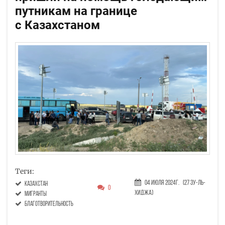
путникам на границе
с Казахстаном
Теги:
04 Июля 2024г.
(27 Зу-ль-
Казахстан
0
хиджа)
мигранты
благотворительность