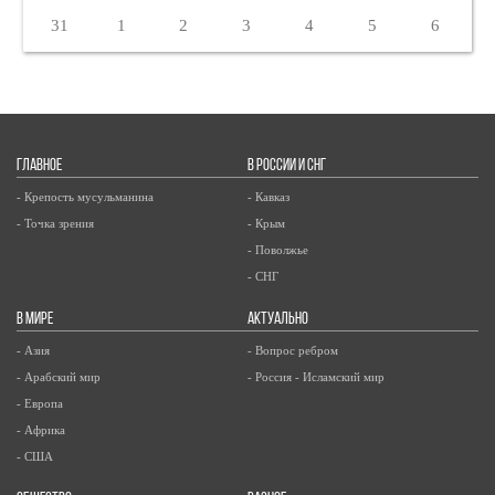
31
1
2
3
4
5
6
ГЛАВНОЕ
В РОССИИ И СНГ
- Крепость мусульманина
- Кавказ
- Точка зрения
- Крым
- Поволжье
- СНГ
В МИРЕ
АКТУАЛЬНО
- Азия
- Вопрос ребром
- Арабский мир
- Россия - Исламский мир
- Европа
- Африка
- США