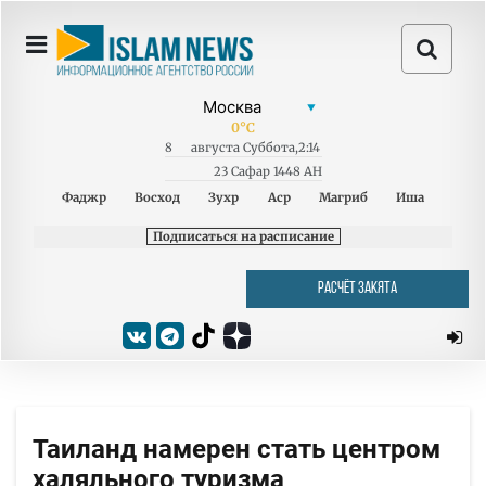
0
°C
8
августа
Суббота
,
2:14
23 Сафар 1448 AH
Фаджр
Восход
Зухр
Аср
Магриб
Иша
Подписаться на расписание
РАСЧЁТ ЗАКЯТА
Таиланд намерен стать центром
халяльного туризма