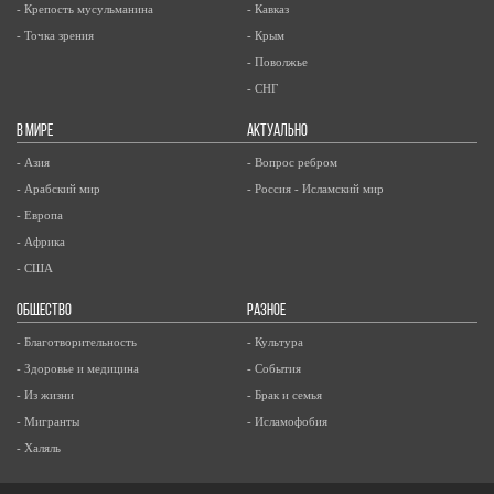
- Крепость мусульманина
- Кавказ
- Точка зрения
- Крым
- Поволжье
- СНГ
В МИРЕ
АКТУАЛЬНО
- Азия
- Вопрос ребром
- Арабский мир
- Россия - Исламский мир
- Европа
- Африка
- США
ОБЩЕСТВО
РАЗНОЕ
- Благотворительность
- Культура
- Здоровье и медицина
- События
- Из жизни
- Брак и семья
- Мигранты
- Исламофобия
- Халяль