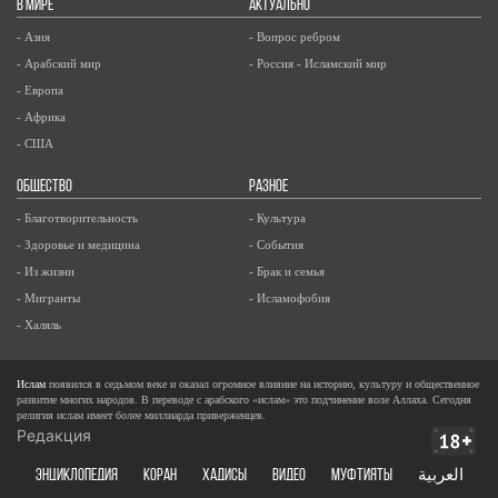
В МИРЕ
АКТУАЛЬНО
- Азия
- Вопрос ребром
- Арабский мир
- Россия - Исламский мир
- Европа
- Африка
- США
ОБЩЕСТВО
РАЗНОЕ
- Благотворительность
- Культура
- Здоровье и медицина
- События
- Из жизни
- Брак и семья
- Мигранты
- Исламофобия
- Халяль
Ислам
появился в седьмом веке и оказал огромное влияние на историю, культуру и общественное
развитие многих народов. В переводе с арабского «ислам» это подчинение воле Аллаха. Сегодня
религия ислам имеет более миллиарда приверженцев.
Редакция
ЭНЦИКЛОПЕДИЯ
КОРАН
ХАДИСЫ
ВИДЕО
Муфтияты
العربية