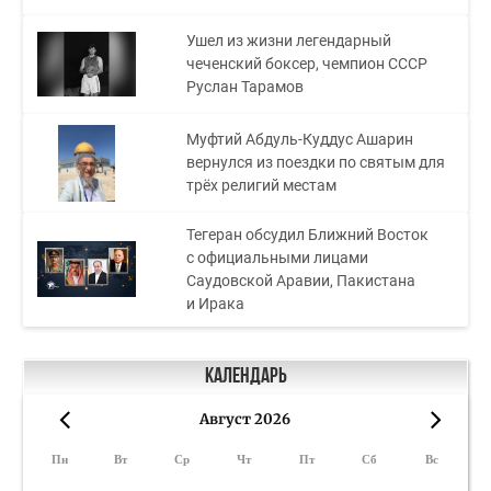
Ушел из жизни легендарный
чеченский боксер, чемпион СССР
Руслан Тарамов
Муфтий Абдуль-Куддус Ашарин
вернулся из поездки по святым для
трёх религий местам
Тегеран обсудил Ближний Восток
с официальными лицами
Саудовской Аравии, Пакистана
и Ирака
Календарь
Август 2026
«
»
Пн
Вт
Ср
Чт
Пт
Сб
Вс