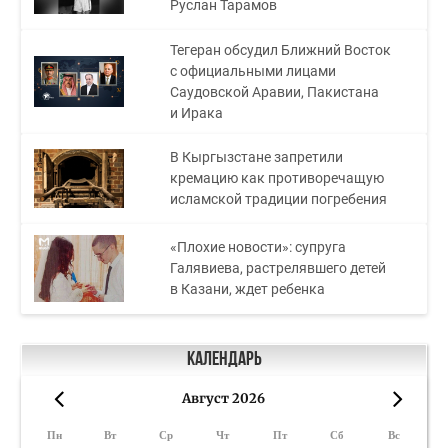
Руслан Тарамов
Тегеран обсудил Ближний Восток
с официальными лицами
Саудовской Аравии, Пакистана
и Ирака
В Кыргызстане запретили
кремацию как противоречащую
исламской традиции погребения
«Плохие новости»: супруга
Галявиева, растрелявшего детей
в Казани, ждет ребенка
Календарь
Август 2026
«
»
Пн
Вт
Ср
Чт
Пт
Сб
Вс