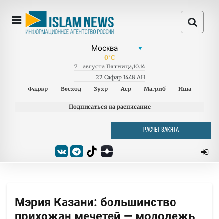
0
°C
7
августа
Пятница
,
10:14
22 Сафар 1448 AH
Фаджр
Восход
Зухр
Аср
Магриб
Иша
Подписаться на расписание
РАСЧЁТ ЗАКЯТА
Мэрия Казани: большинство
прихожан мечетей — молодежь