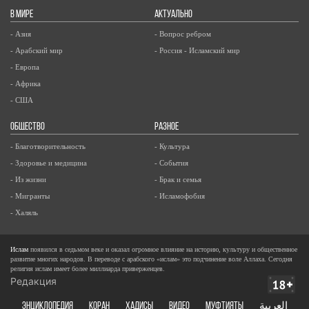
В МИРЕ
АКТУАЛЬНО
- Азия
- Вопрос ребром
- Арабский мир
- Россия - Исламский мир
- Европа
- Африка
- США
ОБЩЕСТВО
РАЗНОЕ
- Благотворительность
- Культура
- Здоровье и медицина
- События
- Из жизни
- Брак и семья
- Мигранты
- Исламофобия
- Халяль
Ислам
появился в седьмом веке и оказал огромное влияние на историю, культуру и общественное
развитие многих народов. В переводе с арабского «ислам» это подчинение воле Аллаха. Сегодня
религия ислам имеет более миллиарда приверженцев.
Редакция
ЭНЦИКЛОПЕДИЯ
КОРАН
ХАДИСЫ
ВИДЕО
Муфтияты
العربية