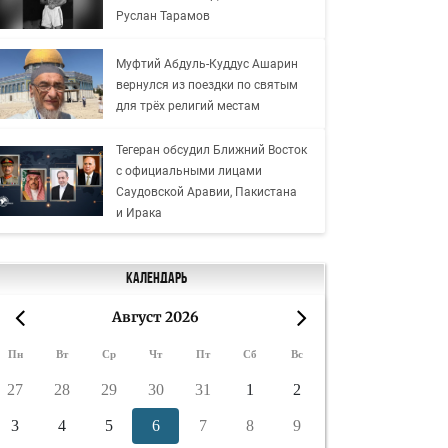
Руслан Тарамов
Муфтий Абдуль-Куддус Ашарин
вернулся из поездки по святым
для трёх религий местам
Тегеран обсудил Ближний Восток
с официальными лицами
Саудовской Аравии, Пакистана
и Ирака
Календарь
Август 2026
«
»
Пн
Вт
Ср
Чт
Пт
Сб
Вс
27
28
29
30
31
1
2
3
4
5
6
7
8
9