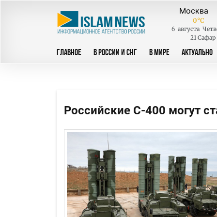
0
°C
6
августа
Четв
21 Сафар
ГЛАВНОЕ
В РОССИИ И СНГ
В МИРЕ
АКТУАЛЬНО
Российские С-400 могут с