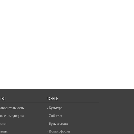
ТВО
РАЗНОЕ
отворительность
- Культура
овье и медицина
- События
изни
- Брак и семья
ранты
- Исламофобия