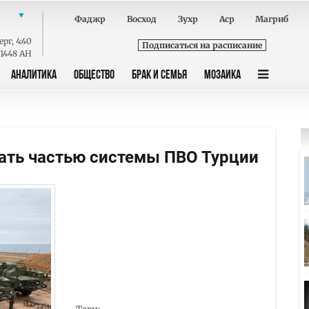
Фаджр
Восход
Зухр
Аср
Магриб
ерг
,
4:40
Подписаться на расписание
 1448 AH
АНАЛИТИКА
ОБЩЕСТВО
БРАК И СЕМЬЯ
МОЗАИКА
тать частью системы ПВО Турции