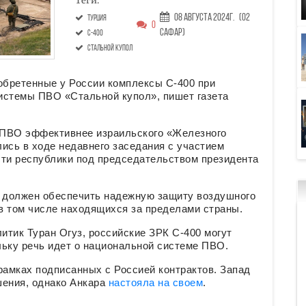
Теги:
08 Августа 2024г.
(02
Турция
0
Сафар)
С-400
Стальной купол
обретенные у России комплексы С-400 при
истемы ПВО «Стальной купол», пишет газета
 ПВО эффективнее израильского «Железного
ись в ходе недавнего заседания с участием
ти республики под председательством президента
» должен обеспечить надежную защиту воздушного
 в том числе находящихся за пределами страны.
итик Туран Огуз, российские ЗРК С-400 могут
льку речь идет о национальной системе ПВО.
рамках подписанных с Россией контрактов. Запад
шения, однако Анкара
настояла на своем
.