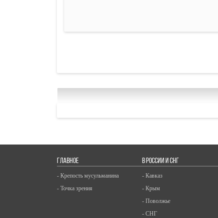
ГЛАВНОЕ
В РОССИИ И СНГ
- Крепость мусульманина
- Кавказ
- Точка зрения
- Крым
- Поволжье
- СНГ