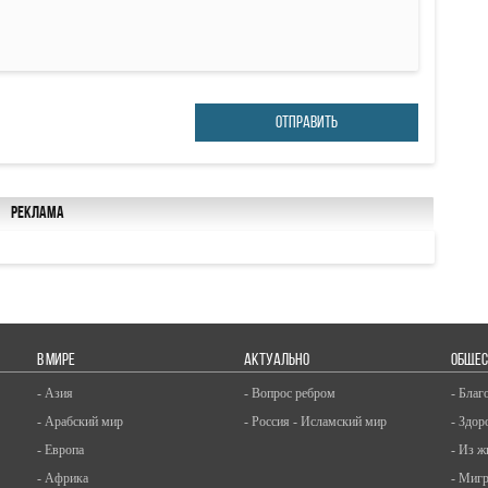
ОТПРАВИТЬ
Реклама
В МИРЕ
АКТУАЛЬНО
ОБЩЕС
- Азия
- Вопрос ребром
- Благ
- Арабский мир
- Россия - Исламский мир
- Здор
- Европа
- Из ж
- Африка
- Миг