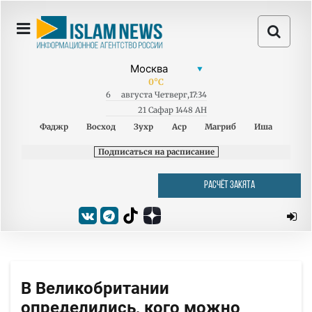
0
°C
6
августа
Четверг
,
17:34
21 Сафар 1448 AH
Фаджр
Восход
Зухр
Аср
Магриб
Иша
Подписаться на расписание
РАСЧЁТ ЗАКЯТА
В Великобритании
определились, кого можно