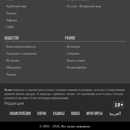
- Арабский мир
- Россия - Исламский мир
- Европа
- Африка
- США
ОБЩЕСТВО
РАЗНОЕ
- Благотворительность
- Культура
- Здоровье и медицина
- События
- Из жизни
- Брак и семья
- Мигранты
- Исламофобия
- Халяль
Ислам
появился в седьмом веке и оказал огромное влияние на историю, культуру и общественное
развитие многих народов. В переводе с арабского «ислам» это подчинение воле Аллаха. Сегодня
религия ислам имеет более миллиарда приверженцев.
Редакция
ЭНЦИКЛОПЕДИЯ
КОРАН
ХАДИСЫ
ВИДЕО
Муфтияты
العربية
© 2002 - 2026, Все права защищены.