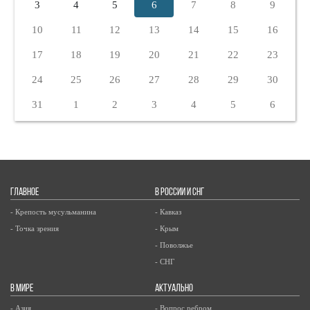
3
4
5
6
7
8
9
10
11
12
13
14
15
16
17
18
19
20
21
22
23
24
25
26
27
28
29
30
31
1
2
3
4
5
6
ГЛАВНОЕ
В РОССИИ И СНГ
- Крепость мусульманина
- Кавказ
- Точка зрения
- Крым
- Поволжье
- СНГ
В МИРЕ
АКТУАЛЬНО
- Азия
- Вопрос ребром