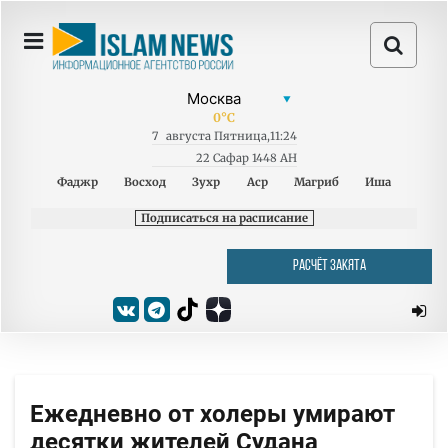
0
°C
7
августа
Пятница
,
11:24
22 Сафар 1448 AH
Фаджр
Восход
Зухр
Аср
Магриб
Иша
Подписаться на расписание
РАСЧЁТ ЗАКЯТА
Ежедневно от холеры умирают
десятки жителей Судана