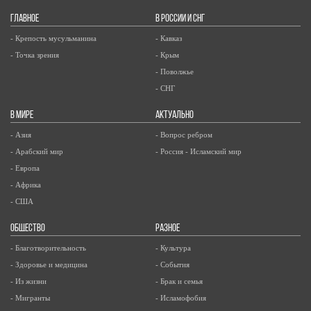
ГЛАВНОЕ
В РОССИИ И СНГ
- Крепость мусульманина
- Кавказ
- Точка зрения
- Крым
- Поволжье
- СНГ
В МИРЕ
АКТУАЛЬНО
- Азия
- Вопрос ребром
- Арабский мир
- Россия - Исламский мир
- Европа
- Африка
- США
ОБЩЕСТВО
РАЗНОЕ
- Благотворительность
- Культура
- Здоровье и медицина
- События
- Из жизни
- Брак и семья
- Мигранты
- Исламофобия