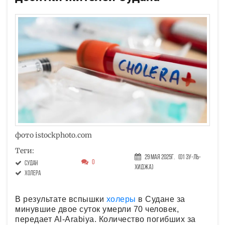
фото istockphoto.com
Теги:
29 Мая 2025г.
(01 Зу-ль-
0
Судан
хиджа)
холера
В результате вспышки
холеры
в Судане за
минувшие двое суток умерли 70 человек,
передает Al-Arabiya. Количество погибших за