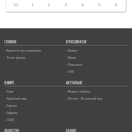
31
1
2
3
4
5
6
ГЛАВНОЕ
В РОССИИ И СНГ
- Крепость мусульманина
- Кавказ
- Точка зрения
- Крым
- Поволжье
- СНГ
В МИРЕ
АКТУАЛЬНО
- Азия
- Вопрос ребром
- Арабский мир
- Россия - Исламский мир
- Европа
- Африка
- США
ОБЩЕСТВО
РАЗНОЕ