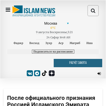
0
°C
9
августа
Воскресенье
,
5:21
24 Сафар 1448 AH
Фаджр
Восход
Зухр
Аср
Магриб
Иша
Подписаться на расписание
РАСЧЁТ ЗАКЯТА
После официального признания
Россией Исламского Эмирата