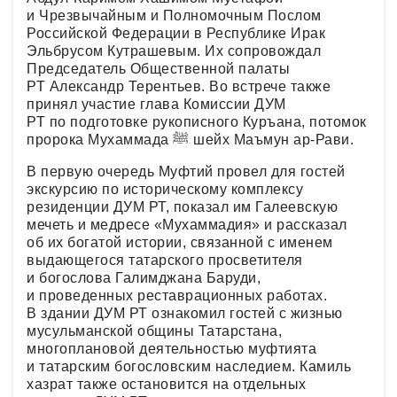
и Чрезвычайным и Полномочным Послом
Российской Федерации в Республике Ирак
Эльбрусом Кутрашевым. Их сопровождал
Председатель Общественной палаты
РТ Александр Терентьев. Во встрече также
принял участие глава Комиссии ДУМ
РТ по подготовке рукописного Куръана, потомок
пророка Мухаммада ﷺ шейх Маъмун ар-Рави.
В первую очередь Муфтий провел для гостей
экскурсию по историческому комплексу
резиденции ДУМ РТ, показал им Галеевскую
мечеть и медресе «Мухаммадия» и рассказал
об их богатой истории, связанной с именем
выдающегося татарского просветителя
и богослова Галимджана Баруди,
и проведенных реставрационных работах.
В здании ДУМ РТ ознакомил гостей с жизнью
мусульманской общины Татарстана,
многоплановой деятельностью муфтията
и татарским богословским наследием. Камиль
хазрат также остановится на отдельных