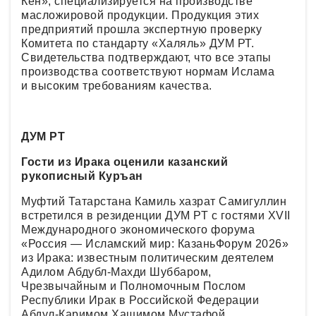
Кен», специализируется на производстве
масложировой продукции. Продукция этих
предприятий прошла экспертную проверку
Комитета по стандарту «Халяль» ДУМ РТ.
Свидетельства подтверждают, что все этапы
производства соответствуют нормам Ислама
и высоким требованиям качества.
ДУМ РТ
Гости из Ирака оценили казанский
рукописный Куръан
Муфтий Татарстана Камиль хазрат Самигуллин
встретился в резиденции ДУМ РТ с гостями XVII
Международного экономического форума
«Россия — Исламский мир: КазаньФорум 2026»
из Ирака: известным политическим деятелем
Адилом Абдубл-Махди Шуббаром,
Чрезвычайным и Полномочным Послом
Республики Ирак в Российской Федерации
Абдул-Каримом Хашимом Мустафой