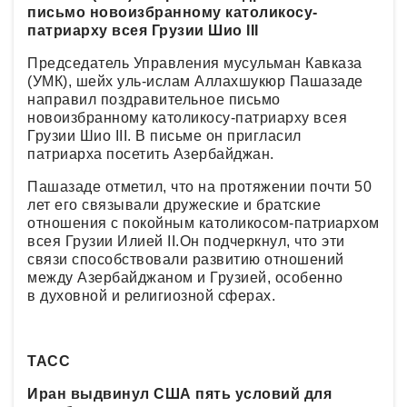
письмо новоизбранному католикосу-
патриарху всея Грузии Шио III
Председатель Управления мусульман Кавказа
(УМК), шейх уль-ислам Аллахшукюр Пашазаде
направил поздравительное письмо
новоизбранному католикосу-патриарху всея
Грузии Шио III. В письме он пригласил
патриарха посетить Азербайджан.
Пашазаде отметил, что на протяжении почти 50
лет его связывали дружеские и братские
отношения с покойным католикосом-патриархом
всея Грузии Илией II.Он подчеркнул, что эти
связи способствовали развитию отношений
между Азербайджаном и Грузией, особенно
в духовной и религиозной сферах.
ТАСС
Иран выдвинул США пять условий для