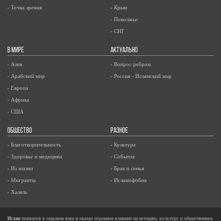
- Точка зрения
- Крым
- Поволжье
- СНГ
В МИРЕ
АКТУАЛЬНО
- Азия
- Вопрос ребром
- Арабский мир
- Россия - Исламский мир
- Европа
- Африка
- США
ОБЩЕСТВО
РАЗНОЕ
- Благотворительность
- Культура
- Здоровье и медицина
- События
- Из жизни
- Брак и семья
- Мигранты
- Исламофобия
- Халяль
Ислам
появился в седьмом веке и оказал огромное влияние на историю, культуру и общественное