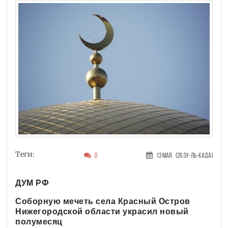
Теги:
0
13 Мая
(26 Зу-ль-када)
ДУМ РФ
Соборную мечеть села Красный Остров
Нижегородской области украсил новый
полумесяц