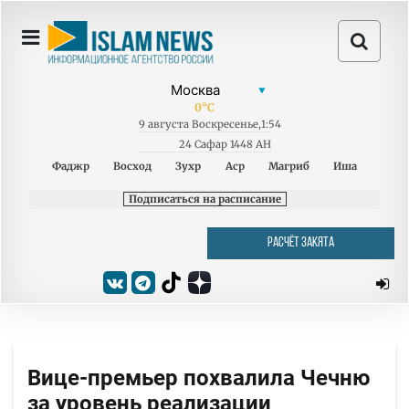
0
°C
9
августа
Воскресенье
,
1:54
24 Сафар 1448 AH
Фаджр
Восход
Зухр
Аср
Магриб
Иша
Подписаться на расписание
РАСЧЁТ ЗАКЯТА
Вице-премьер похвалила Чечню
за уровень реализации