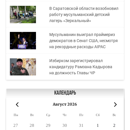
В Саратовской области возобновил
работу мусульманский детский
лагерь «Зеркальный»
Мусульманин выиграл праймериз
демократов в Сенат США, несмотря
на рекордные расходы AIPAC
Избирком зарегистрировал
кандидатуру Рамзана Кадырова
на должность Главы ЧР
Календарь
Август 2026
«
»
Пн
Вт
Ср
Чт
Пт
Сб
Вс
27
28
29
30
31
1
2