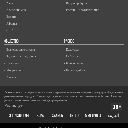
- Азия
- Вопрос ребром
- Арабский мир
- Россия - Исламский мир
- Европа
- Африка
- США
ОБЩЕСТВО
РАЗНОЕ
- Благотворительность
- Культура
- Здоровье и медицина
- События
- Из жизни
- Брак и семья
- Мигранты
- Исламофобия
- Халяль
Ислам
появился в седьмом веке и оказал огромное влияние на историю, культуру и общественное
развитие многих народов. В переводе с арабского «ислам» это подчинение воле Аллаха. Сегодня
религия ислам имеет более миллиарда приверженцев.
Редакция
ЭНЦИКЛОПЕДИЯ
КОРАН
ХАДИСЫ
ВИДЕО
Муфтияты
العربية