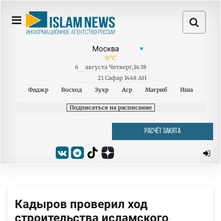
0
°C
6
августа
Четверг
,
14:38
21 Сафар 1448 AH
Фаджр
Восход
Зухр
Аср
Магриб
Иша
Подписаться на расписание
РАСЧЁТ ЗАКЯТА
Кадыров проверил ход
строительства исламского