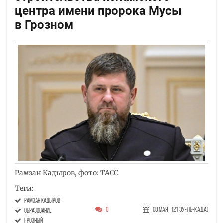
центра имени пророка Мусы
в Грозном
Рамзан Кадыров, фото: ТАСС
Теги:
Рамзан Кадыров
0
08 Мая
(21 Зу-ль-када)
образование
Грозный