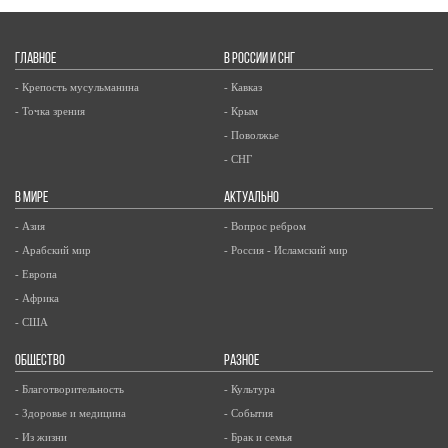
ГЛАВНОЕ
В РОССИИ И СНГ
- Крепость мусульманина
- Кавказ
- Точка зрения
- Крым
- Поволжье
- СНГ
В МИРЕ
АКТУАЛЬНО
- Азия
- Вопрос ребром
- Арабский мир
- Россия - Исламский мир
- Европа
- Африка
- США
ОБЩЕСТВО
РАЗНОЕ
- Благотворительность
- Культура
- Здоровье и медицина
- События
- Из жизни
- Брак и семья