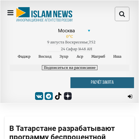
0
°C
9
августа
Воскресенье
,
7:52
24 Сафар 1448 AH
Фаджр
Восход
Зухр
Аср
Магриб
Иша
Подписаться на расписание
РАСЧЁТ ЗАКЯТА
В Татарстане разрабатывают
программу беспроцентной