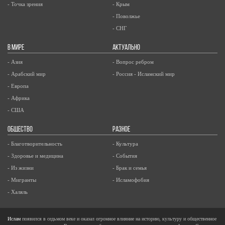
- Точка зрения
- Крым
- Поволжье
- СНГ
В МИРЕ
АКТУАЛЬНО
- Азия
- Вопрос ребром
- Арабский мир
- Россия - Исламский мир
- Европа
- Африка
- США
ОБЩЕСТВО
РАЗНОЕ
- Благотворительность
- Культура
- Здоровье и медицина
- События
- Из жизни
- Брак и семья
- Мигранты
- Исламофобия
- Халяль
Ислам
появился в седьмом веке и оказал огромное влияние на историю, культуру и общественное