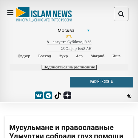
0
°C
8
августа
Суббота
,
13:26
23 Сафар 1448 AH
Фаджр
Восход
Зухр
Аср
Магриб
Иша
Подписаться на расписание
РАСЧЁТ ЗАКЯТА
Мусульмане и православные
Удмуртии собрали груз помощи