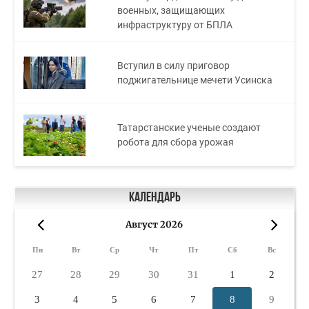
военных, защищающих
инфраструктуру от БПЛА
Вступил в силу приговор
поджигательнице мечети Усинска
Татарстанские ученые создают
робота для сбора урожая
Календарь
Август 2026
«
»
Пн
Вт
Ср
Чт
Пт
Сб
Вс
27
28
29
30
31
1
2
3
4
5
6
7
8
9