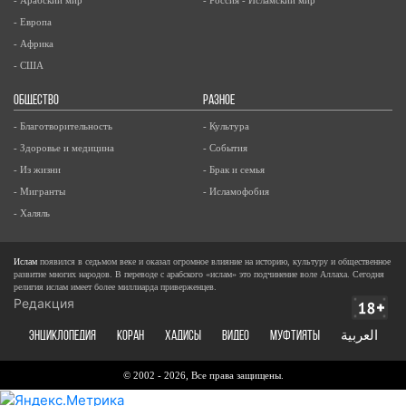
- Европа
- Африка
- США
ОБЩЕСТВО
РАЗНОЕ
- Благотворительность
- Культура
- Здоровье и медицина
- События
- Из жизни
- Брак и семья
- Мигранты
- Исламофобия
- Халяль
Ислам
появился в седьмом веке и оказал огромное влияние на историю, культуру и общественное
развитие многих народов. В переводе с арабского «ислам» это подчинение воле Аллаха. Сегодня
религия ислам имеет более миллиарда приверженцев.
Редакция
ЭНЦИКЛОПЕДИЯ
КОРАН
ХАДИСЫ
ВИДЕО
Муфтияты
العربية
© 2002 - 2026, Все права защищены.