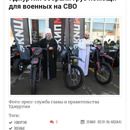
для военных на СВО
Фото: пресс-служба главы и правительства
Удмуртии
Теги:
0
20 Мая
(03 Зу-ль-хиджа)
Удмуртия
военные