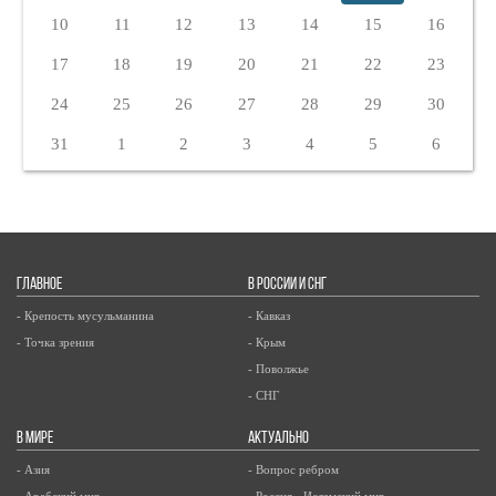
10
11
12
13
14
15
16
17
18
19
20
21
22
23
24
25
26
27
28
29
30
31
1
2
3
4
5
6
ГЛАВНОЕ
В РОССИИ И СНГ
- Крепость мусульманина
- Кавказ
- Точка зрения
- Крым
- Поволжье
- СНГ
В МИРЕ
АКТУАЛЬНО
- Азия
- Вопрос ребром
- Арабский мир
- Россия - Исламский мир