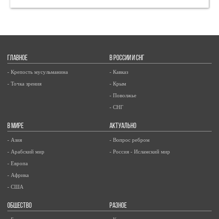
ГЛАВНОЕ
В РОССИИ И СНГ
- Крепость мусульманина
- Кавказ
- Точка зрения
- Крым
- Поволжье
- СНГ
В МИРЕ
АКТУАЛЬНО
- Азия
- Вопрос ребром
- Арабский мир
- Россия - Исламский мир
- Европа
- Африка
- США
ОБЩЕСТВО
РАЗНОЕ