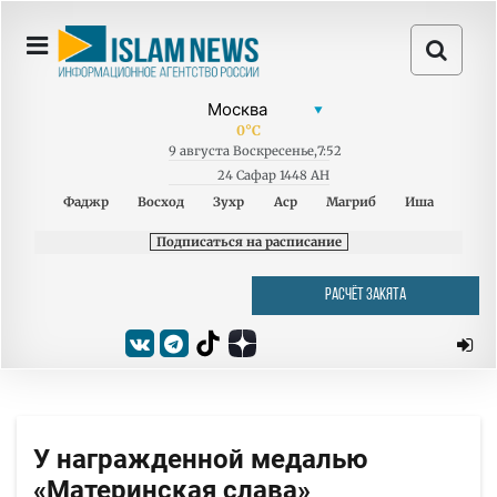
0
°C
9
августа
Воскресенье
,
7:52
24 Сафар 1448 AH
Фаджр
Восход
Зухр
Аср
Магриб
Иша
Подписаться на расписание
РАСЧЁТ ЗАКЯТА
У награжденной медалью
«Материнская слава»