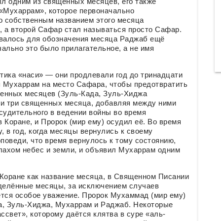
л одним из священных месяцев, его также
«Мухаррам», которое первоначально
о собственным названием этого месяца
о, а второй Сафар стал называться просто Сафар.
овалось для обозначения месяца Раджаб ещё
чально это было прилагательное, а не имя
тика «наси» — они продлевали год до тринадцати
я Мухаррам на место Сафара, чтобы предотвратить
енных месяцев (Зуль-Када, Зуль-Хиджа
ли три священных месяца, добавляя между ними
судительного в ведении войны во время
 Коране, и Пророк (мир ему) осудил её. Во время
, в год, когда месяцы вернулись к своему
оповеди, что время вернулось к тому состоянию,
ллахом небес и земли, и объявил Мухаррам одним
 Коране как название месяца, в Священном Писании
еделённые месяцы, за исключением случаев
ется особое уважение. Пророк Мухаммад (мир ему)
, Зуль-Хиджа, Мухаррам и Раджаб. Некоторые
ссвет», которому даётся клятва в суре «аль-