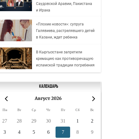
Саудовской Аравии, Пакистана
и Ирака
«Плохие новости»: супруга
Галявиева, растрелявшего детей
в Казани, ждет ребенка
В Кыргызстане запретили
кремацию как противоречащую
исламской традиции погребения
Календарь
Август 2026
«
»
Пн
Вт
Ср
Чт
Пт
Сб
Вс
27
28
29
30
31
1
2
3
4
5
6
7
8
9