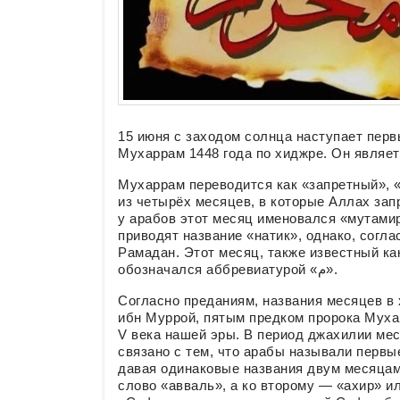
15 июня с заходом солнца наступает пер
Мухаррам 1448 года по хиджре. Он являе
Мухаррам переводится как «запретный», 
из четырёх месяцев, в которые Аллах зап
у арабов этот месяц именовался «мутами
приводят название «натик», однако, согла
Рамадан. Этот месяц, также известный ка
обозначался аббревиатурой «م».
Согласно преданиям, названия месяцев 
ибн Муррой, пятым предком пророка Мухам
V века нашей эры. В период джахилии ме
связано с тем, что арабы называли первы
давая одинаковые названия двум месяцам
слово «авваль», а ко второму — «ахир» и