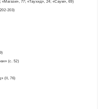
 «Магази», 77; «Таухид», 24; «Саум», 69)
202-203)
9)
н» (с. 52)
 (II, 76)