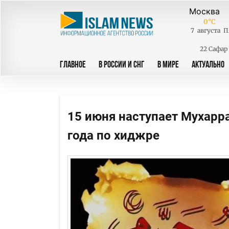
0
°C
7
августа
П
22 Сафар
ГЛАВНОЕ
В РОССИИ И СНГ
В МИРЕ
АКТУАЛЬНО
15 июня наступает Мухарр
года по хиджре