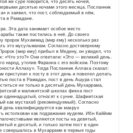
ой же суре говорится, что десять ночей,
 первыми десятью ночами этого месяца. Посланник
» и заявил, что пост, соблюдаемый в нём,
та в Рамадане.
а. Эта дата занимает особое место
арабы также постились в неё. До своего
у пророк Мухаммад (мир ему) несколько раз
ать это мусульманам. Согласно достоверному
Пророк (мир ему) прибыл в Медину, он увидел, что
х: «Что это?» Они ответили: «Это — великий день.
го народ, утопив Фараона с его войском. Поэтому
арности Аллаху». Тогда Посланник Аллаха сказал:
м приступил к посту в этот день и повелел делать
тью поста в Рамадан, пост в день Ашура стал
ститься не только в десятый день Мухаррама,
афитской и маликитской школах фикха пост
 и одиннадцатый, относят к сунне. Шафиитская
ый как мустахаб (рекомендуемый). Согласно
й день квалифицируется как макрух
ть истолкован как подражание иудеям. Ибн Каййим
благочестивыми являются посты на девятый,
ятый и десятый, и только затем пост в один
е совершалось в Мухарраме в первые годы