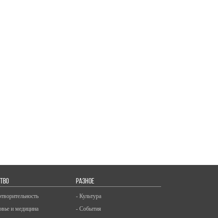
ТВО
РАЗНОЕ
отворительность
- Культура
овье и медицина
- События