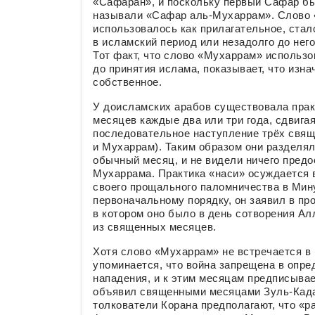
«Сафаран», и поскольку первый Сафар бы
называли «Сафар аль-Мухаррам». Слово 
использовалось как прилагательное, стал
в исламский период или незадолго до нег
Тот факт, что слово «Мухаррам» использ
до принятия ислама, показывает, что изна
собственное.
У доисламских арабов существовала прак
месяцев каждые два или три года, сдвига
последовательное наступление трёх свящ
и Мухаррам). Таким образом они разделя
обычный месяц, и не видели ничего предо
Мухаррама. Практика «наси» осуждается в
своего прощального паломничества в Мину
первоначальному порядку, он заявил в пр
в котором оно было в день сотворения А
из священных месяцев.
Хотя слово «Мухаррам» не встречается в
упоминается, что война запрещена в опр
нападения, и к этим месяцам предписыва
объявил священными месяцами Зуль-Када
толкователи Корана предполагают, что «ра