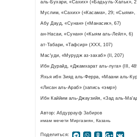
аль-Бухари, «Сахих» («Бадьуль-Хальк», 2;
Муслим, «Сахих» («Касама», 29; «Сыям», 
Абу Дауд, «Сунан» («Манасик», 67)
ан-Насаи, «Сунан» («Кыям аль-Лейл», 6)
ат-Табари, «Тафсир» (XXX, 107)
Мас’уди, «Мурудж аз-захаб» (II, 207)
Ибн Дурайд, «Джамхарат аль-луга» (III, 48
Яхья ибн Зияд аль-Ферра, «Маани аль-Кура
«Лисан аль-Араб» (запись «эмр»)
Ибн Каййим аль-Джаузийя, «Зад аль-Ма’ад»
Автор:
Абдуррауф Забиров
имам мечети Миргазиян, Казань
Поделиться: