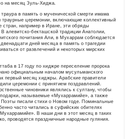
но на месяц Зуль-Хиджа.
траура в память о мученической смерти имама
ся траурные церемонии, включающие коллективный
е стран, например в Иране, эти обряды
В алевитско-бекташской традиции Анатолии,
иитского почитания Али, в Мухаррам соблюдается
 двенадцати дней месяца в память о трагедии
живаться от развлечений и некоторых мирских
таба в 17 году по хиджре переселение пророка
нано официальным началом мусульманского
ак первый месяц хиджры. Арабские правители
одили церемонии с принятием поздравлений.
рственные чиновники являлись к султану, чтобы
 подарки, называемые «Мухаррамийе», а также
 Поэты писали стихи о Новом годе. Поминальные
бенно часто читались в суфийских обителях
Мухаррамийе». В наши дни в этот месяц в таких
кко, проводятся праздничные народные гуляния.