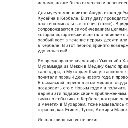
ислама, позже было отменено и перенесе
Для мусульман-шиитов Ашура стала днём 
Хусейна в Кербеле. В эту дату проводят
плач и поминальные чтения (тазие). В ряд
сопровождаются самобичеванием цепями. 
которая исторически испытала влияние ш
особый пост в течение первых десяти или
в Кербеле. В этот период принято воздер
удовольствий.
Во время правления халифа Умара ибн Хат
Мухаммада из Мекки в Медину было приз
календаря, а Мухаррам был установлен к
почитали первый день нового года и пров
В османский период в этом месяце госуда
поздравить его с Новым годом и получить
дарили эти подарки своим приближённым.
гимны о событиях в Кербеле, которые осо
и мечетях в Мухаррам, тоже назывались «
странах, как Египет, Тунис, Алжир и Маро
Использованные источники: