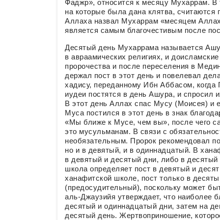
Фаджр», относится к месяцу Мухаррам. В т
на которые была дана клятва, считаются
Аллаха назвал Мухаррам «месяцем Аллаха
является самым благочестивым после пос
Десятый день Мухаррама называется Ашур
в авраамических религиях, и доисламские 
пророчества и после переселения в Медин
держал пост в этот день и повелевал дел
хадису, переданному Ибн Аббасом, когда 
иудеи постятся в день Ашура, и спросил и
В этот день Аллах спас Мусу (Моисея) и е
Муса постился в этот день в знак благод
«Мы ближе к Мусе, чем вы», после чего са
это мусульманам. В связи с обязательнос
необязательным. Пророк рекомендовал по
но и в девятый, и в одиннадцатый. В хан
в девятый и десятый дни, либо в десятый
школа определяет пост в девятый и десят
ханафитской школе, пост только в десяты
(предосудительный), поскольку может бы
аль-Джаузийя утверждает, что наиболее 
десятый и одиннадцатый дни, затем на дев
десятый день. Жертвоприношение, которо