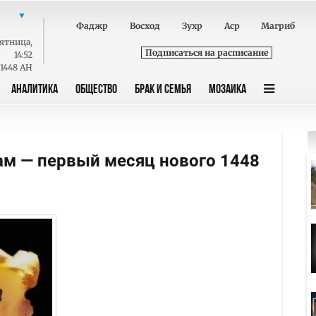
Фаджр
Восход
Зухр
Аср
Магриб
ятница
,
Подписаться на расписание
14:52
 1448 AH
АНАЛИТИКА
ОБЩЕСТВО
БРАК И СЕМЬЯ
МОЗАИКА
ам — первый месяц нового 1448