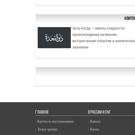
Конте
Зуль-Ка’да — месяц оседлости:
происхождение названия,
исторические события и религиозн
значение
ГЛАВНОЕ
В РОССИИ И СНГ
- Крепость мусульманина
- Кавказ
- Точка зрения
- Крым