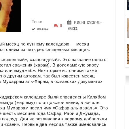
Теги:
14 Июня
(28 Зу-ль-
0
хиджа)
мухаррам
вый месяц по лунному календарю — месяц
тся одним из четырёх священных месяцев.
«священный», «заповедный». Это название одного
ретил сражения (харам). В доисламскую эпоху
р» или «муджиб». Некоторые источники также
сно другим авторам, так был известен месяц
к Мухаррам аль-Харам, в османских документах
в хиджрском календаре были определены Килябом
мада (мир ему) по отцовской линии, в начале
сяц Мухаррам носил имя «Сафар аль-авваль». Это
е шесть месяцев года Сафар, Раби и Джумада,
 подряд. Для их различения к первому добавляли
ли «сани». Первые два месяца также именовались