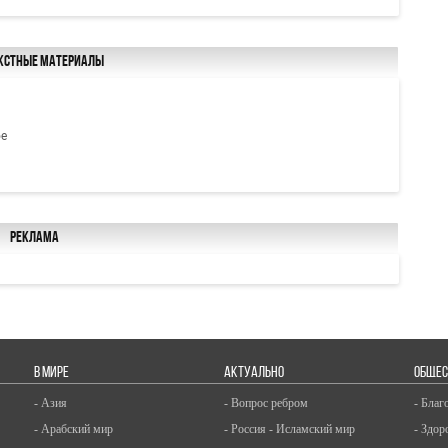
кстные материалы
ое
Реклама
В МИРЕ
АКТУАЛЬНО
ОБЩЕС
- Азия
- Вопрос ребром
- Благ
- Арабский мир
- Россия - Исламский мир
- Здор