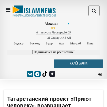
0
°C
6
августа
Четверг
,
16:05
21 Сафар 1448 AH
Фаджр
Восход
Зухр
Аср
Магриб
Иша
Подписаться на расписание
РАСЧЁТ ЗАКЯТА
Татарстанский проект «Приют
человека» возвращает