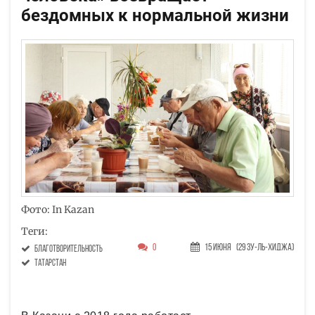
бездомных к нормальной жизни
Фото: In Kazan
Теги:
0
15 Июня
(29 Зу-ль-хиджа)
благотворительность
Татарстан