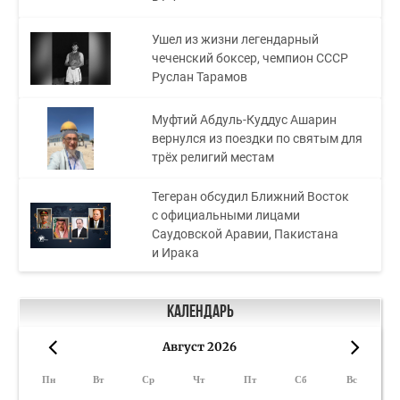
Ушел из жизни легендарный
чеченский боксер, чемпион СССР
Руслан Тарамов
Муфтий Абдуль-Куддус Ашарин
вернулся из поездки по святым для
трёх религий местам
Тегеран обсудил Ближний Восток
с официальными лицами
Саудовской Аравии, Пакистана
и Ирака
Календарь
Август 2026
«
»
Пн
Вт
Ср
Чт
Пт
Сб
Вс