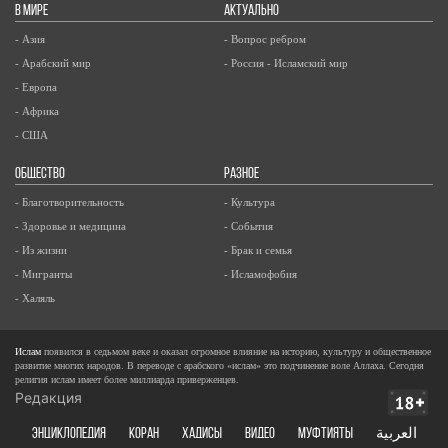
В МИРЕ
АКТУАЛЬНО
- Азия
- Вопрос ребром
- Арабский мир
- Россия - Исламский мир
- Европа
- Африка
- США
ОБЩЕСТВО
РАЗНОЕ
- Благотворительность
- Культура
- Здоровье и медицина
- События
- Из жизни
- Брак и семья
- Мигранты
- Исламофобия
- Халяль
Ислам
появился в седьмом веке и оказал огромное влияние на историю, культуру и общественное
развитие многих народов. В переводе с арабского «ислам» это подчинение воле Аллаха. Сегодня
религия ислам имеет более миллиарда приверженцев.
Редакция
ЭНЦИКЛОПЕДИЯ
КОРАН
ХАДИСЫ
ВИДЕО
Муфтияты
العربية