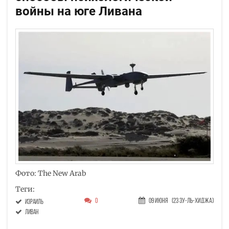
войны на юге Ливана
Фото: The New Arab
Теги:
0
09 Июня
(23 Зу-ль-хиджа)
Израиль
Ливан