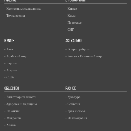
ГЛАВНОЕ
В РОССИИ И СНГ
- Крепость мусульманина
- Кавказ
- Точка зрения
- Крым
- Поволжье
- СНГ
В МИРЕ
АКТУАЛЬНО
- Азия
- Вопрос ребром
- Арабский мир
- Россия - Исламский мир
- Европа
- Африка
- США
ОБЩЕСТВО
РАЗНОЕ
- Благотворительность
- Культура
- Здоровье и медицина
- События
- Из жизни
- Брак и семья
- Мигранты
- Исламофобия
- Халяль